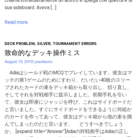
chiama immediatamente un arbitro e spiega che questa è la
sua sideboard. Aveva […]
Read more.
DECK PROBLEM
,
SILVER
,
TOURNAMENT ERRORS
致命的なデッキ操作ミス
August 19, 2019
|
paokaoru
Adiaはシールド戦のMCQでプレイしています。彼女はマ
ッチの第1ゲームのためにすわり、だいたい40枚のスリー
ブされたカードの束をデッキ箱から取り出し、切り直し、
そしてそれを対戦相手に提示しました。初期手札を引い
て、彼女は即座にジャッジを呼び、これはサイドボードだ
と言いました。すぐにサイドボードをできるように何組か
のカードを作ってあって、彼女はデッキ箱から他の束を掴
んでしまったのだと言います。 どうすべきでしょう
か。 [expand title=”Answer”]Adiaの対戦相手はAdiaの正し