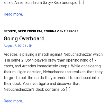
an als Anna nach ihrem Satyr-Kreaturenspiel […]
Read more.
BRONZE
,
DECK PROBLEM
,
TOURNAMENT ERRORS
Going Overboard
August 7, 2019
|
JSH
Arcades is playing a match against Nebuchadnezzar which
is in game 2. Both players draw their opening hand of 7
cards, and Arcades immediately keeps. While considering
their mulligan decision, Nebuchadnezzar realizes that they
forgot to put the cards they intended to sideboard into
their deck. You investigate and discover that
Nebuchadnezzar’s deck contains 55 […]
Read more.