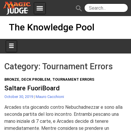
menu
search
Skip
Apps
JudgeApps
The Knowledge Pool
to
content
Policies
Forum
IPG
Judges
JAR
Category:
Tournament Errors
BRONZE
,
DECK PROBLEM
,
TOURNAMENT ERRORS
Saltare FuoriBoard
October 30, 2019
|
Mauro Cacchioni
Arcades sta giocando contro Nebuchadnezzar e sono alla
seconda partita del loro incontro. Entrambi pescano una
mano iniziale di 7 carte, e Arcades decide di tenere
immediatamente. Mentre considera se prendere un