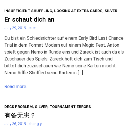
INSUFFICIENT SHUFFLING
,
LOOKING AT EXTRA CARDS
,
SILVER
Er schaut dich an
July 29, 2019
|
eser
Du bist ein Schiedsrichter auf einem Early Bird Last Chance
Trial in dem Format Modern auf einem Magic Fest. Anton
spielt gegen Nemo in Runde eins und Zareck ist auch da als
Zuschauer des Spiels. Zareck holt dich zum Tisch und
bittet dich zuzuschauen wie Nemo seine Karten mischt.
Nemo Riffle Shuffled seine Karten in […]
Read more.
DECK PROBLEM
,
SILVER
,
TOURNAMENT ERRORS
有备无患？
July 26, 2019
|
zhang yi