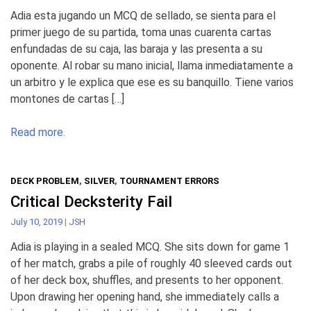
Adia esta jugando un MCQ de sellado, se sienta para el
primer juego de su partida, toma unas cuarenta cartas
enfundadas de su caja, las baraja y las presenta a su
oponente. Al robar su mano inicial, llama inmediatamente a
un arbitro y le explica que ese es su banquillo. Tiene varios
montones de cartas […]
Read more.
DECK PROBLEM
,
SILVER
,
TOURNAMENT ERRORS
Critical Decksterity Fail
July 10, 2019
|
JSH
Adia is playing in a sealed MCQ. She sits down for game 1
of her match, grabs a pile of roughly 40 sleeved cards out
of her deck box, shuffles, and presents to her opponent.
Upon drawing her opening hand, she immediately calls a