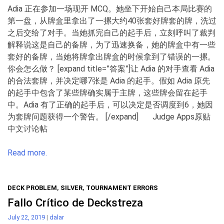
Adia 正在参加一场现开 MCQ。她坐下开始自己本局比赛的
第一盘，从牌盒里拿出了一摞大约40张套好牌套的牌，洗过
之后交给了对手。当她抓完自己的起手后，立刻呼叫了裁判
解释说这是自己的备牌，为了迅速换备，她的牌盒中有一些
套好的备牌，当她将牌拿出牌盒的时候拿到了错误的一摞。
你会怎么做？ [expand title=”答案”]让 Adia 的对手查看 Adia
的合法套牌，并决定哪7张是 Adia 的起手。假如 Adia 原先
的起手中包含了某些牌确实属于主牌，这些牌会留在起手
中。Adia 有了正确的起手后，可以决定是否调度到6，她因
为套牌问题获得一个警告。 [/expand] Judge Apps原贴
中文讨论帖
Read more.
DECK PROBLEM
,
SILVER
,
TOURNAMENT ERRORS
Fallo Crítico de Deckstreza
July 22, 2019
|
dalar