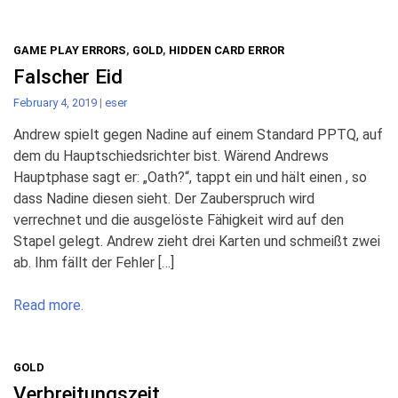
GAME PLAY ERRORS
,
GOLD
,
HIDDEN CARD ERROR
Falscher Eid
February 4, 2019
|
eser
Andrew spielt gegen Nadine auf einem Standard PPTQ, auf
dem du Hauptschiedsrichter bist. Wärend Andrews
Hauptphase sagt er: „Oath?“, tappt ein und hält einen , so
dass Nadine diesen sieht. Der Zauberspruch wird
verrechnet und die ausgelöste Fähigkeit wird auf den
Stapel gelegt. Andrew zieht drei Karten und schmeißt zwei
ab. Ihm fällt der Fehler […]
Read more.
GOLD
Verbreitungszeit