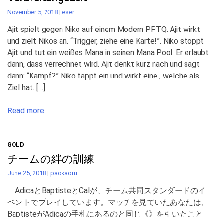
November 5, 2018
|
eser
Ajit spielt gegen Niko auf einem Modern PPTQ. Ajit wirkt
und zielt Nikos an. “Trigger, ziehe eine Karte!”. Niko stoppt
Ajit und tut ein weißes Mana in seinen Mana Pool. Er erlaubt
dann, dass verrechnet wird. Ajit denkt kurz nach und sagt
dann: “Kampf?” Niko tappt ein und wirkt eine , welche als
Ziel hat. […]
Read more.
GOLD
チームの絆の訓練
June 25, 2018
|
paokaoru
AdicaとBaptisteとCalが、チーム共同スタンダードのイ
ベントでプレイしています。マッチを見ていたあなたは、
BaptisteがAdicaの手札にあるのと同じ《》を引いたこと