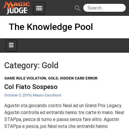
menu
search
Skip
Apps
JudgeApps
The Knowledge Pool
to
content
Policies
Forum
IPG
Judges
JAR
Category:
Gold
GAME RULE VIOLATION
,
GOLD
,
HIDDEN CARD ERROR
Col Fiato Sospeso
October 5, 2019
|
Mauro Cacchioni
Agustin sta giocando contro Neal ad un Grand Prix Legacy.
Agustin controlla ed entrambi hanno tre carte in mano. Neal
STAPpa, pesca di turno e passa senza fare altro. Agustin
STAPpa e pesca, poi Neal nota che entrambi hanno