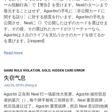
ール抵触行為〕で【警告】を受けます。Nealのターンまで
復元することはせず、Agustinの手札に〔非公開カードに
関する誤り〕に対する措置を行います。Agustinの手札を
公開させ、Nealに《》で公開したはずのカードを選ばせま
す。その後、その選ばれたカードがクリーチャーなら、
Agustinは３点のライフを支払うかそのカードを捨てるか
を選びます。[/expand]
Read more.
GAME RULE VIOLATION
,
GOLD
,
HIDDEN CARD ERROR
失窃气息
July 26, 2019
|
zhang yi
Agustin 正在和 Neal 打一场薪传大奖赛。Agustin 操控窃息
者的墓穴（）, 每个牌手都有三张牌在手。Neal 重置抓牌，
然后迅速让过了。Agustin 重置抓牌，然后 Neal 意识到他俩