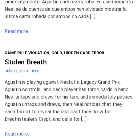
inmediatamente. Agustín endereza y roba. En ese momento
Neal se da cuenta de que ambos han olvidado mostrar la
última carta robada por ambos en cada […]
Read more.
GAME RULE VIOLATION
,
GOLD
,
HIDDEN CARD ERROR
Stolen Breath
July 17, 2019
|
JSH
Agustin is playing against Neal at a Legacy Grand Prix.
Agustin controls , and each player has three cards in hand.
Neal untaps and draws for his turn, and immediately passes.
Agustin untaps and draws, then Neal notices that they
each forgot to reveal the last card they drew for
Breathstealer’s Crypt, and calls for […]
Read more.