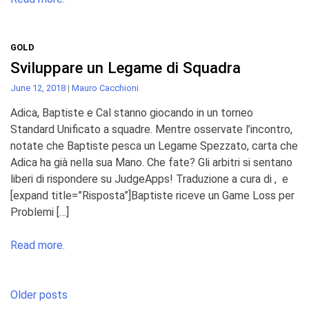
GOLD
Sviluppare un Legame di Squadra
June 12, 2018
|
Mauro Cacchioni
Adica, Baptiste e Cal stanno giocando in un torneo
Standard Unificato a squadre. Mentre osservate l’incontro,
notate che Baptiste pesca un Legame Spezzato, carta che
Adica ha già nella sua Mano. Che fate? Gli arbitri si sentano
liberi di rispondere su JudgeApps! Traduzione a cura di , e
[expand title=”Risposta”]Baptiste riceve un Game Loss per
Problemi […]
Read more.
Posts
Older posts