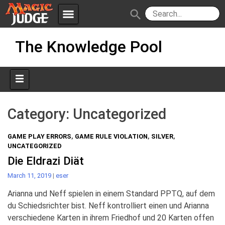
menu
search
Skip
Apps
JudgeApps
The Knowledge Pool
to
content
Policies
Forum
IPG
Judges
JAR
Category:
Uncategorized
GAME PLAY ERRORS
,
GAME RULE VIOLATION
,
SILVER
,
UNCATEGORIZED
Die Eldrazi Diät
March 11, 2019
|
eser
Arianna und Neff spielen in einem Standard PPTQ, auf dem
du Schiedsrichter bist. Neff kontrolliert einen und Arianna
verschiedene Karten in ihrem Friedhof und 20 Karten offen