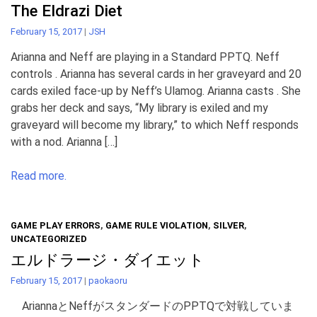
The Eldrazi Diet
February 15, 2017
|
JSH
Arianna and Neff are playing in a Standard PPTQ. Neff
controls . Arianna has several cards in her graveyard and 20
cards exiled face-up by Neff’s Ulamog. Arianna casts . She
grabs her deck and says, “My library is exiled and my
graveyard will become my library,” to which Neff responds
with a nod. Arianna […]
Read more.
GAME PLAY ERRORS
,
GAME RULE VIOLATION
,
SILVER
,
UNCATEGORIZED
エルドラージ・ダイエット
February 15, 2017
|
paokaoru
AriannaとNeffがスタンダードのPPTQで対戦していま