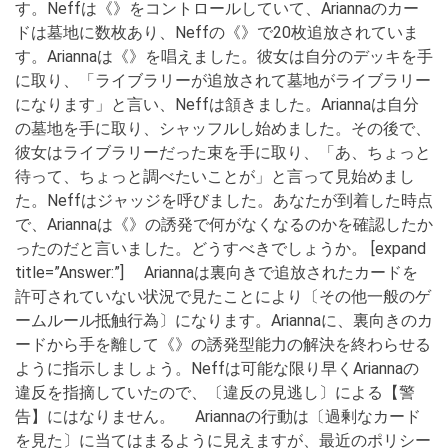
す。Neffは《》をコントロールしていて、Ariannaのカー
ドは墓地に数枚あり、Neffの《》で20枚追放されていま
す。Ariannaは《》を唱えました。彼女は自分のデッキを手
に取り、「ライブラリーが追放されて墓地がライブラリー
になります」と言い、Neffは頷きました。Ariannaは自分
の墓地を手に取り、シャッフルし始めました。その後で、
彼女はライブラリーだった束を手に取り、「あ、ちょっと
待って、ちょっと調べたいことが」と言って見始めまし
た。Neffはジャッジを呼びました。あなたが到着した時点
で、Ariannaは《》の誘発で何がなくなるのかを確認したか
ったのだと言いました。どうすべきでしょうか。 [expand
title=”Answer:”] Ariannaは裏向きで追放されたカードを
許可されていない状況で見たことにより〔その他一般のゲ
ームルール抵触行為〕になります。Ariannaに、裏向きのカ
ードから手を離して《》の誘発型能力の解決を終わらせる
ように指示しましょう。Neffは可能な限り早くAriannaの
違反を指摘していたので、〔違反の見逃し〕による【警
告】にはなりません。 Ariannaの行動は〔過剰なカード
を見た〕に当てはまるように見えますが、最近のポリシー