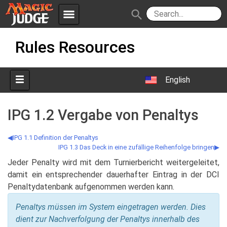
menu
search
Skip
Apps
JudgeApps
Rules Resources
to
content
Policies
Forum
IPG
English
Judges
JAR
IPG 1.2 Vergabe von Penaltys
IPG 1.1 Definition der Penaltys
IPG 1.3 Das Deck in eine zufällige Reihenfolge bringen
Jeder Penalty wird mit dem Turnierbericht weitergeleitet,
damit ein entsprechender dauerhafter Eintrag in der DCI
Penaltydatenbank aufgenommen werden kann.
Penaltys müssen im System eingetragen werden. Dies
dient zur Nachverfolgung der Penaltys innerhalb des