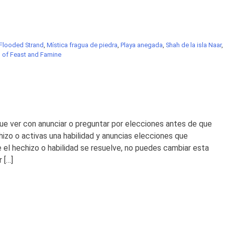
Flooded Strand
,
Mística fragua de piedra
,
Playa anegada
,
Shah de la isla Naar
,
 of Feast and Famine
 que ver con anunciar o preguntar por elecciones antes de que
hizo o activas una habilidad y anuncias elecciones que
el hechizo o habilidad se resuelve, no puedes cambiar esta
 […]