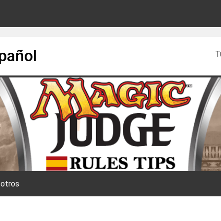
spañol
T
otros