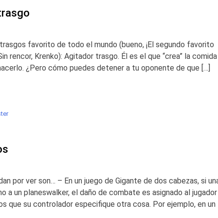
trasgo
 trasgos favorito de todo el mundo (bueno, ¡El segundo favorito
 rencor, Krenko): Agitador trasgo. Él es el que “crea” la comida
n hacerlo. ¿Pero cómo puedes detener a tu oponente de que […]
ter
os
dan por ver son… – En un juego de Gigante de dos cabezas, si un
 no a un planeswalker, el daño de combate es asignado al jugador
os que su controlador especifique otra cosa. Por ejemplo, en un