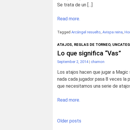
Se trata de un […]
Read more.
Tagged
Arcángel resuelto
,
Avispa reina
,
Ho
ATAJOS
,
REGLAS DE TORNEO
,
UNCATEG
Lo que significa “Vas”
September 2, 2014
|
chamon
Los atajos hacen que jugar a Magic 
nada cada jugador pasa 8 veces la 
que necesitamos una serie de atajos 
Read more.
Posts
Older posts
navigation