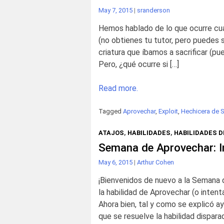
May 7, 2015
|
sranderson
Hemos hablado de lo que ocurre cua
(no obtienes tu tutor, pero puedes s
criatura que íbamos a sacrificar (pu
Pero, ¿qué ocurre si […]
Read more.
Tagged
Aprovechar
,
Exploit
,
Hechicera de S
ATAJOS
,
HABILIDADES
,
HABILIDADES 
Semana de Aprovechar: In
May 6, 2015
|
Arthur Cohen
¡Bienvenidos de nuevo a la Semana
la habilidad de Aprovechar (o intent
Ahora bien, tal y como se explicó aye
que se resuelve la habilidad dispara