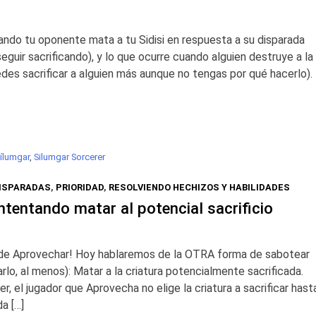
ndo tu oponente mata a tu Sidisi en respuesta a su disparada
eguir sacrificando), y lo que ocurre cuando alguien destruye a la
edes sacrificar a alguien más aunque no tengas por qué hacerlo).
ílumgar
,
Silumgar Sorcerer
DISPARADAS
,
PRIORIDAD
,
RESOLVIENDO HECHIZOS Y HABILIDADES
tentando matar al potencial sacrificio
 de Aprovechar! Hoy hablaremos de la OTRA forma de sabotear
arlo, al menos): Matar a la criatura potencialmente sacrificada.
r, el jugador que Aprovecha no elige la criatura a sacrificar hast
da […]