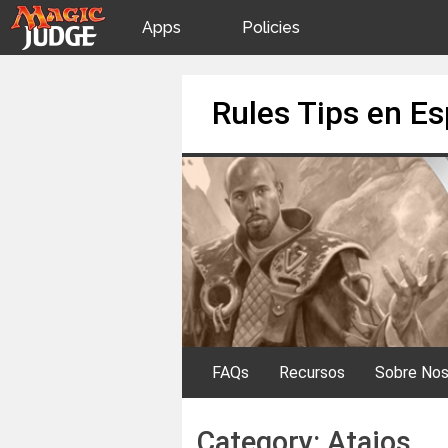
Apps
Policies
JudgeApps
IPG
Skip
Rules Tips en E
to
content
Forum
JAR
Judges
FAQs
Recursos
Sobre Nos
Category:
Atajos