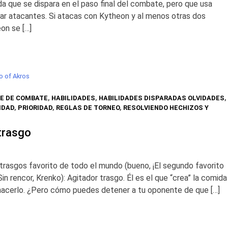
da que se dispara en el paso final del combate, pero que usa
rar atacantes. Si atacas con Kytheon y al menos otras dos
eon se […]
o of Akros
E DE COMBATE
,
HABILIDADES
,
HABILIDADES DISPARADAS OLVIDADES
,
IDAD
,
PRIORIDAD
,
REGLAS DE TORNEO
,
RESOLVIENDO HECHIZOS Y
trasgo
 trasgos favorito de todo el mundo (bueno, ¡El segundo favorito
 rencor, Krenko): Agitador trasgo. Él es el que “crea” la comida
n hacerlo. ¿Pero cómo puedes detener a tu oponente de que […]