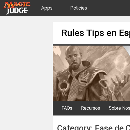
Apps
Policies
JudgeApps
IPG
Skip
Rules Tips en E
to
content
Forum
JAR
Judges
FAQs
Recursos
Sobre Nos
Category:
Fase de 