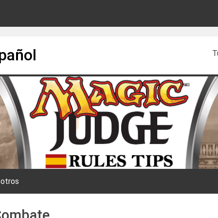
spañol
T
otros
Combate