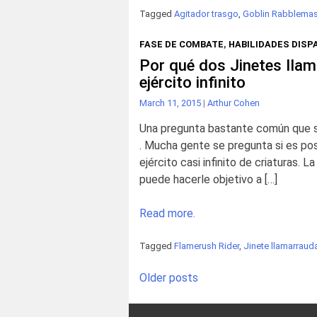
Tagged
Agitador trasgo
,
Goblin Rabblemas
FASE DE COMBATE
,
HABILIDADES DIS
Por qué dos Jinetes lla
ejército infinito
March 11, 2015
|
Arthur Cohen
Una pregunta bastante común que su
. Mucha gente se pregunta si es pos
ejército casi infinito de criaturas. L
puede hacerle objetivo a […]
Read more.
Tagged
Flamerush Rider
,
Jinete llamarraud
Posts
Older posts
navigation