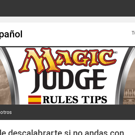
spañol
T
otros
e descalabrarte si no andas con