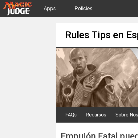
Apps
Policies
JudgeApps
IPG
Skip
Rules Tips en E
to
content
Forum
JAR
Judges
FAQs
Recursos
Sobre Nos
Empujón Fatal pued