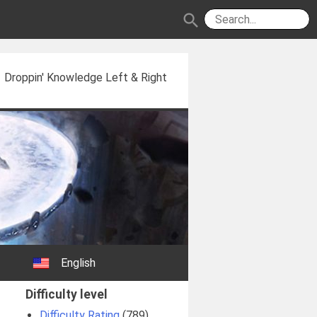
search
Droppin' Knowledge Left & Right
English
Difficulty level
Difficulty Rating
(789)