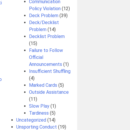
Communication
i
Policy Violation
(12)
Deck Problem
(39)
Deck/Decklist
Problem
(14)
Decklist Problem
(15)
Failure to Follow
Official
Announcements
(1)
Insufficient Shuffling
(4)
o
Marked Cards
(5)
Outside Assistance
(11)
Slow Play
(1)
Tardiness
(5)
Uncategorized
(14)
Unsporting Conduct
(19)