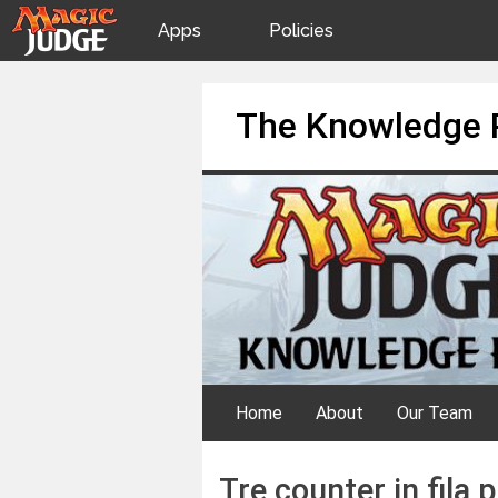
Apps
Policies
JudgeApps
IPG
Skip
The Knowledge 
to
content
Forum
JAR
Judges
Home
About
Our Team
Tre counter in fila 