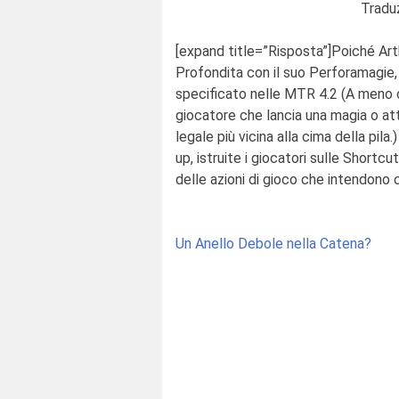
Traduz
[expand title=”Risposta”]
Poiché Art
Profondita con il suo Perforamagie
specificato nelle MTR 4.2 (A meno c
giocatore che lancia una magia o atti
legale più vicina alla cima della pil
up, istruite i giocatori sulle Short
delle azioni di gioco che intendono c
Post
Un Anello Debole nella Catena?
navigation