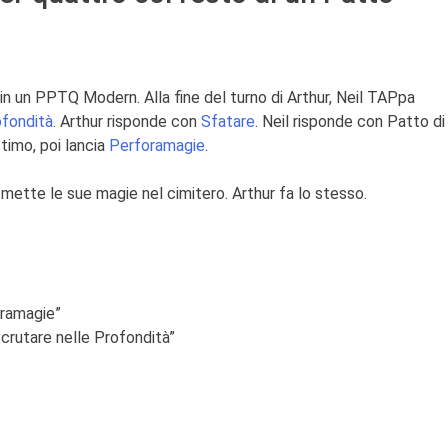
in un PPTQ Modern. Alla fine del turno di Arthur, Neil TAPpa
ofondità
. Arthur risponde con
Sfatare
. Neil risponde con Patto di
timo, poi lancia
Perforamagie
.
i mette le sue magie nel cimitero. Arthur fa lo stesso.
oramagie”
Scrutare nelle Profondità”