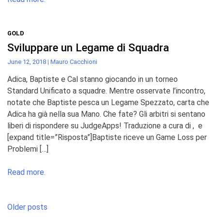
GOLD
Sviluppare un Legame di Squadra
June 12, 2018
|
Mauro Cacchioni
Adica, Baptiste e Cal stanno giocando in un torneo
Standard Unificato a squadre. Mentre osservate l’incontro,
notate che Baptiste pesca un Legame Spezzato, carta che
Adica ha già nella sua Mano. Che fate? Gli arbitri si sentano
liberi di rispondere su JudgeApps! Traduzione a cura di , e
[expand title=”Risposta”]Baptiste riceve un Game Loss per
Problemi […]
Read more.
Posts
Older posts