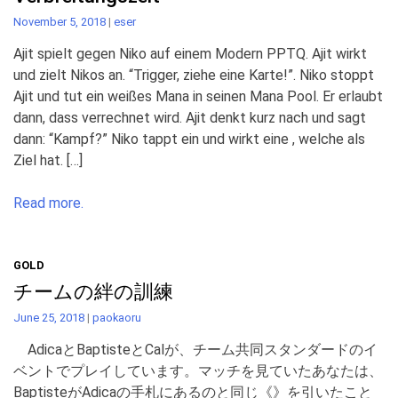
November 5, 2018
|
eser
Ajit spielt gegen Niko auf einem Modern PPTQ. Ajit wirkt
und zielt Nikos an. “Trigger, ziehe eine Karte!”. Niko stoppt
Ajit und tut ein weißes Mana in seinen Mana Pool. Er erlaubt
dann, dass verrechnet wird. Ajit denkt kurz nach und sagt
dann: “Kampf?” Niko tappt ein und wirkt eine , welche als
Ziel hat. […]
Read more.
GOLD
チームの絆の訓練
June 25, 2018
|
paokaoru
AdicaとBaptisteとCalが、チーム共同スタンダードのイ
ベントでプレイしています。マッチを見ていたあなたは、
BaptisteがAdicaの手札にあるのと同じ《》を引いたこと