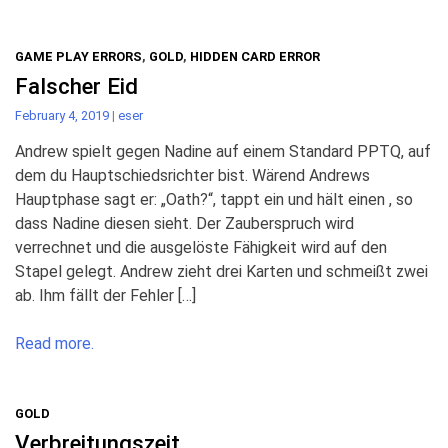
GAME PLAY ERRORS
,
GOLD
,
HIDDEN CARD ERROR
Falscher Eid
February 4, 2019
|
eser
Andrew spielt gegen Nadine auf einem Standard PPTQ, auf
dem du Hauptschiedsrichter bist. Wärend Andrews
Hauptphase sagt er: „Oath?“, tappt ein und hält einen , so
dass Nadine diesen sieht. Der Zauberspruch wird
verrechnet und die ausgelöste Fähigkeit wird auf den
Stapel gelegt. Andrew zieht drei Karten und schmeißt zwei
ab. Ihm fällt der Fehler […]
Read more.
GOLD
Verbreitungszeit