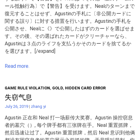
ール抵触行為〕で【警告】を受けます。Nealのターンまで
復元することはせず、Agustinの手札に〔非公開カードに
関する誤り〕に対する措置を行います。Agustinの手札を
公開させ、Nealに《》で公開したはずのカードを選ばせま
す。その後、その選ばれたカードがクリーチャーなら、
Agustinは３点のライフを支払うかそのカードを捨てるか
を選びます。[/expand]
Read more.
GAME RULE VIOLATION
,
GOLD
,
HIDDEN CARD ERROR
失窃气息
July 26, 2019
|
zhang yi
Agustin 正在和 Neal 打一场薪传大奖赛。Agustin 操控窃息
者的墓穴（）, 每个牌手都有三张牌在手。Neal 重置抓牌，
然后迅速让过了。Agustin 重置抓牌，然后 Neal 意识到他俩