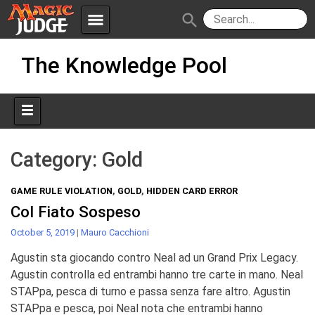
menu
search
Skip
Apps
JudgeApps
The Knowledge Pool
to
content
Policies
Forum
IPG
Judges
JAR
Category:
Gold
GAME RULE VIOLATION
,
GOLD
,
HIDDEN CARD ERROR
Col Fiato Sospeso
October 5, 2019
|
Mauro Cacchioni
Agustin sta giocando contro Neal ad un Grand Prix Legacy.
Agustin controlla ed entrambi hanno tre carte in mano. Neal
STAPpa, pesca di turno e passa senza fare altro. Agustin
STAPpa e pesca, poi Neal nota che entrambi hanno