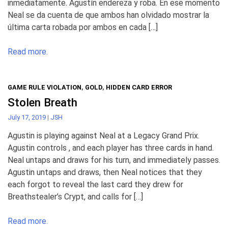
inmediatamente. Agustín endereza y roba. En ese momento
Neal se da cuenta de que ambos han olvidado mostrar la
última carta robada por ambos en cada […]
Read more.
GAME RULE VIOLATION
,
GOLD
,
HIDDEN CARD ERROR
Stolen Breath
July 17, 2019
|
JSH
Agustin is playing against Neal at a Legacy Grand Prix.
Agustin controls , and each player has three cards in hand.
Neal untaps and draws for his turn, and immediately passes.
Agustin untaps and draws, then Neal notices that they
each forgot to reveal the last card they drew for
Breathstealer’s Crypt, and calls for […]
Read more.