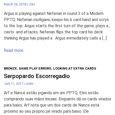
March 26, 2018
|
JSH
Argus is playing against Neferian in round 3 of a Modern
PPTQ. Neferian mulligans, keeps his 6 card hand and scrys
to the top. Argus starts the first turn of the game, plays a ,
casts and attacks. Neferian flips the top card his deck
thinking Argus has played a . Argus immediately calls a […]
Read more.
BRONZE
,
GAME PLAY ERRORS
,
LOOKING AT EXTRA CARDS
Serpopardo Escorregadio
July 11, 2017
|
izuke
Arf e Nance estão jogando em um PPTQ. Eles estão
comprando suas mãos iniciais. Enquanto dá os cards virados
para baixo, Arf nota que um dos cards de Nance está
próximo ao seu próprio pé virado para baixo. Ele