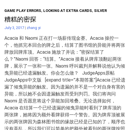
GAME PLAY ERRORS
,
LOOKING AT EXTRA CARDS
,
SILVER
糟糕的密探
July 3, 2017
|
zhang yi
Acacia 和 Naomi 正在打一场薪传现金赛。Acacia 操控一
个，他抓完本回合的牌之后，结算了图书馆的异能并将两张
牌放回牌库顶。Acacia 施放了并说：“密探结算了
么？”Naomi 回答：“结算。”Acacia 接着从牌库顶翻起两张
牌，展示了一张和一张。Naomi 呼叫裁判并解释说他认为倾
曳异能已经遗漏触发。你会怎么做？ JudgeApps原帖
JudgeApps中文版 [expand title=”本期答案”]Acacia 已经遗
漏了倾曳异能的触发。因为遗漏的并不是一个对自身有害的
异能，所以她不会因遗漏触发而受到判罚。我们将询问
Naomi 是否愿意将这个异能加回堆叠。无论选择如何，
Acacia 在结算一个已经遗漏的倾曳异能时看到了牌库顶的
两张牌，她将因为额外看牌获得一个警告。因为牌库顶被展
示的两张牌因为森林图书馆的缘故已经是已知的了，顺序也
没有弄乱，所以我们可以简单的把额外被看到的两张牌按照