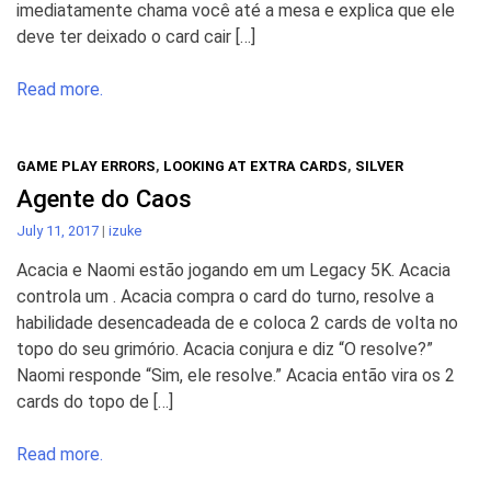
imediatamente chama você até a mesa e explica que ele
deve ter deixado o card cair […]
Read more.
GAME PLAY ERRORS
,
LOOKING AT EXTRA CARDS
,
SILVER
Agente do Caos
July 11, 2017
|
izuke
Acacia e Naomi estão jogando em um Legacy 5K. Acacia
controla um . Acacia compra o card do turno, resolve a
habilidade desencadeada de e coloca 2 cards de volta no
topo do seu grimório. Acacia conjura e diz “O resolve?”
Naomi responde “Sim, ele resolve.” Acacia então vira os 2
cards do topo de […]
Read more.