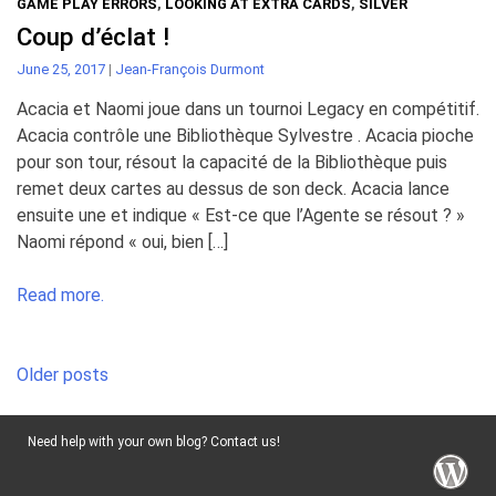
GAME PLAY ERRORS
,
LOOKING AT EXTRA CARDS
,
SILVER
Coup d’éclat !
June 25, 2017
|
Jean-François Durmont
Acacia et Naomi joue dans un tournoi Legacy en compétitif.
Acacia contrôle une Bibliothèque Sylvestre . Acacia pioche
pour son tour, résout la capacité de la Bibliothèque puis
remet deux cartes au dessus de son deck. Acacia lance
ensuite une et indique « Est-ce que l’Agente se résout ? »
Naomi répond « oui, bien […]
Read more.
Posts
Older posts
navigation
Need help with your own blog? Contact us!