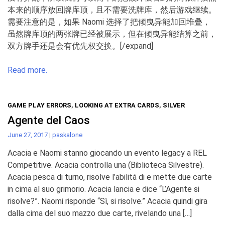
本来的顺序放回牌库顶，且不需要洗牌库，然后游戏继续。
需要注意的是，如果 Naomi 选择了把倾曳异能加回堆叠，
虽然牌库顶的两张牌已经被展示，但在倾曳异能结算之前，
双方牌手还是会有优先权交换。[/expand]
Read more.
GAME PLAY ERRORS
,
LOOKING AT EXTRA CARDS
,
SILVER
Agente del Caos
June 27, 2017
|
paskalone
Acacia e Naomi stanno giocando un evento legacy a REL
Competitive. Acacia controlla una (Biblioteca Silvestre).
Acacia pesca di turno, risolve l’abilitá di e mette due carte
in cima al suo grimorio. Acacia lancia e dice “L’Agente si
risolve?”. Naomi risponde “Sì, si risolve.” Acacia quindi gira
dalla cima del suo mazzo due carte, rivelando una […]