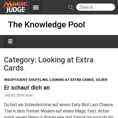
menu
search
Skip
Apps
JudgeApps
The Knowledge Pool
to
content
Policies
Forum
IPG
Judges
JAR
Category:
Looking at Extra
Cards
INSUFFICIENT SHUFFLING
,
LOOKING AT EXTRA CARDS
,
SILVER
Er schaut dich an
July 29, 2019
|
eser
Du bist ein Schiedsrichter auf einem Early Bird Last Chance
Trial in dem Format Modern auf einem Magic Fest. Anton
spielt gegen Nemo in Runde eins und Zareck ist auch da als