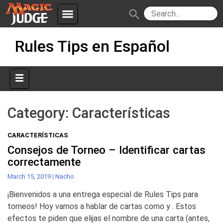
menu
search
Skip
Apps
JudgeApps
Rules Tips en Español
to
content
Policies
Forum
IPG
Judges
JAR
Category:
Características
CARACTERÍSTICAS
Consejos de Torneo – Identificar cartas
correctamente
March 15, 2019
|
Nacho
¡Bienvenidos a una entrega especial de Rules Tips para
torneos! Hoy vamos a hablar de cartas como y . Estos
efectos te piden que elijas el nombre de una carta (antes,