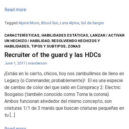
Read more.
Tagged
Alpine Moon
,
Blood Sun
,
Luna Alpìna
,
Sol de Sangre
CARACTERÍSTICAS
,
HABILIDADES ESTÁTICAS
,
LANZAR / ACTIVAR
UN HECHIZO / HABILIDAD
,
RESOLVIENDO HECHIZOS Y
HABILIDADES
,
TIPOS Y SUBTIPOS
,
ZONAS
Recruiter of the guard y las HDCs
June 1, 2017
|
sranderson
¡Estáis en lo cierto, chicos, hoy nos zambullimos de lleno en
Legacy (o Commander, probablemente)! El es una especie
de cambio de color del que salió en Conspiracy 2: Electric
Boogaloo (también conocido como Toma la corona).
Ambos funcionan alrededor del mismo concepto, son
criaturas 1/1 de 3 manás que buscan criaturas pequeñas en
tu […]
Read more.