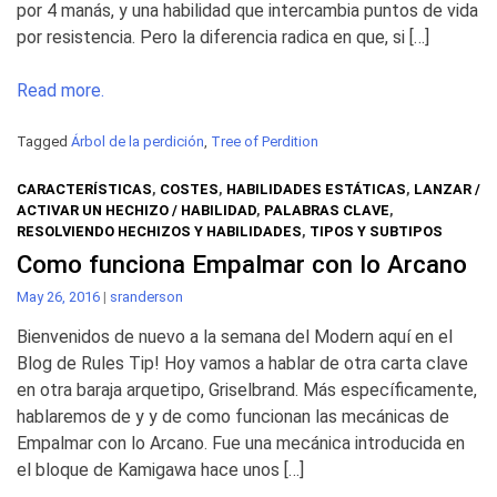
por 4 manás, y una habilidad que intercambia puntos de vida
por resistencia. Pero la diferencia radica en que, si […]
Read more.
Tagged
Árbol de la perdición
,
Tree of Perdition
CARACTERÍSTICAS
,
COSTES
,
HABILIDADES ESTÁTICAS
,
LANZAR /
ACTIVAR UN HECHIZO / HABILIDAD
,
PALABRAS CLAVE
,
RESOLVIENDO HECHIZOS Y HABILIDADES
,
TIPOS Y SUBTIPOS
Como funciona Empalmar con lo Arcano
May 26, 2016
|
sranderson
Bienvenidos de nuevo a la semana del Modern aquí en el
Blog de Rules Tip! Hoy vamos a hablar de otra carta clave
en otra baraja arquetipo, Griselbrand. Más específicamente,
hablaremos de y y de como funcionan las mecánicas de
Empalmar con lo Arcano. Fue una mecánica introducida en
el bloque de Kamigawa hace unos […]