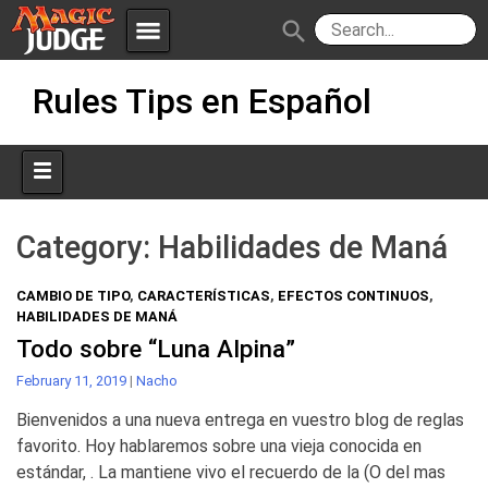
menu
search
Skip
Apps
JudgeApps
Rules Tips en Español
to
content
Policies
Forum
IPG
Judges
JAR
Category:
Habilidades de Maná
CAMBIO DE TIPO
,
CARACTERÍSTICAS
,
EFECTOS CONTINUOS
,
HABILIDADES DE MANÁ
Todo sobre “Luna Alpina”
February 11, 2019
|
Nacho
Bienvenidos a una nueva entrega en vuestro blog de reglas
favorito. Hoy hablaremos sobre una vieja conocida en
estándar, . La mantiene vivo el recuerdo de la (O del mas