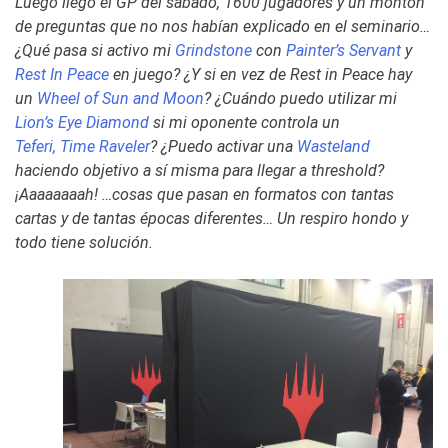
Luego llegó el GP del sábado, 1600 jugadores y un montón
de preguntas que no nos habían explicado en el seminario…
¿Qué pasa si activo mi
Grindstone
con
Painter’s Servant
y
Rest In Peace
en juego? ¿Y si en vez de
Rest in Peace
hay
un
Wheel of Sun and Moon
? ¿Cuándo puedo utilizar mi
Lion’s Eye Diamond
si mi oponente controla un
Teferi, Time Raveler
? ¿Puedo activar una
Wasteland
haciendo objetivo a sí misma para llegar a threshold?
¡Aaaaaaaah! …cosas que pasan en formatos con tantas
cartas y de tantas épocas diferentes… Un respiro hondo y
todo tiene solución.