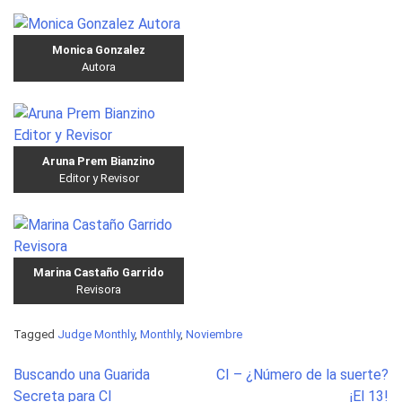
Monica Gonzalez
Autora
Aruna Prem Bianzino
Editor y Revisor
Marina Castaño Garrido
Revisora
Tagged
Judge Monthly
,
Monthly
,
Noviembre
Post
Buscando una Guarida
CI – ¿Número de la suerte?
navigation
Secreta para CI
¡El 13!