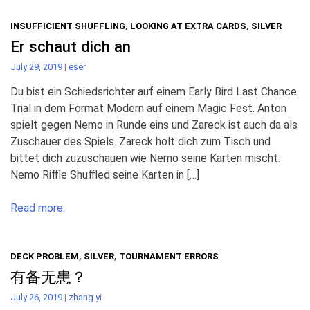
INSUFFICIENT SHUFFLING
,
LOOKING AT EXTRA CARDS
,
SILVER
Er schaut dich an
July 29, 2019
|
eser
Du bist ein Schiedsrichter auf einem Early Bird Last Chance
Trial in dem Format Modern auf einem Magic Fest. Anton
spielt gegen Nemo in Runde eins und Zareck ist auch da als
Zuschauer des Spiels. Zareck holt dich zum Tisch und
bittet dich zuzuschauen wie Nemo seine Karten mischt.
Nemo Riffle Shuffled seine Karten in […]
Read more.
DECK PROBLEM
,
SILVER
,
TOURNAMENT ERRORS
有备无患？
July 26, 2019
|
zhang yi