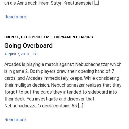
an als Anna nach ihrem Satyr-Kreaturenspiel […]
Read more.
BRONZE
,
DECK PROBLEM
,
TOURNAMENT ERRORS
Going Overboard
August 7, 2019
|
JSH
Arcades is playing a match against Nebuchadnezzar which
is in game 2. Both players draw their opening hand of 7
cards, and Arcades immediately keeps. While considering
their mulligan decision, Nebuchadnezzar realizes that they
forgot to put the cards they intended to sideboard into
their deck. You investigate and discover that
Nebuchadnezzar’s deck contains 55 […]
Read more.