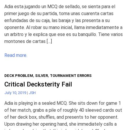
Adia esta jugando un MCQ de sellado, se sienta para el
primer juego de su partida, toma unas cuarenta cartas
enfundadas de su caja, las baraja y las presenta a su
oponente. Al robar su mano inicial, llama inmediatamente a
un arbitro y le explica que ese es su banquillo. Tiene varios
montones de cartas […]
Read more.
DECK PROBLEM
,
SILVER
,
TOURNAMENT ERRORS
Critical Decksterity Fail
July 10, 2019
|
JSH
Adia is playing in a sealed MCQ. She sits down for game 1
of her match, grabs a pile of roughly 40 sleeved cards out
of her deck box, shuffles, and presents to her opponent.
Upon drawing her opening hand, she immediately calls a