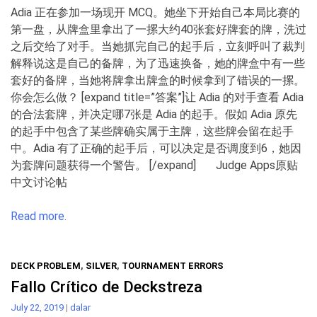
Adia 正在参加一场现开 MCQ。她坐下开始自己本局比赛的
第一盘，从牌盒里拿出了一摞大约40张套好牌套的牌，洗过
之后交给了对手。当她抓完自己的起手后，立刻呼叫了裁判
解释说这是自己的备牌，为了迅速换备，她的牌盒中有一些
套好的备牌，当她将牌拿出牌盒的时候拿到了错误的一摞。
你会怎么做？ [expand title=”答案”]让 Adia 的对手查看 Adia
的合法套牌，并决定哪7张是 Adia 的起手。假如 Adia 原先
的起手中包含了某些牌确实属于主牌，这些牌会留在起手
中。Adia 有了正确的起手后，可以决定是否调度到6，她因
为套牌问题获得一个警告。 [/expand] Judge Apps原贴
中文讨论帖
Read more.
DECK PROBLEM
,
SILVER
,
TOURNAMENT ERRORS
Fallo Crítico de Deckstreza
July 22, 2019
|
dalar