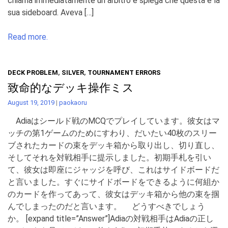
chiama immediatamente un arbitro e spiega che questa è la
sua sideboard. Aveva […]
Read more.
DECK PROBLEM
,
SILVER
,
TOURNAMENT ERRORS
致命的なデッキ操作ミス
August 19, 2019
|
paokaoru
Adiaはシールド戦のMCQでプレイしています。彼女はマ
ッチの第1ゲームのためにすわり、だいたい40枚のスリー
ブされたカードの束をデッキ箱から取り出し、切り直し、
そしてそれを対戦相手に提示しました。初期手札を引い
て、彼女は即座にジャッジを呼び、これはサイドボードだ
と言いました。すぐにサイドボードをできるように何組か
のカードを作ってあって、彼女はデッキ箱から他の束を掴
んでしまったのだと言います。 どうすべきでしょう
か。 [expand title=”Answer”]Adiaの対戦相手はAdiaの正し