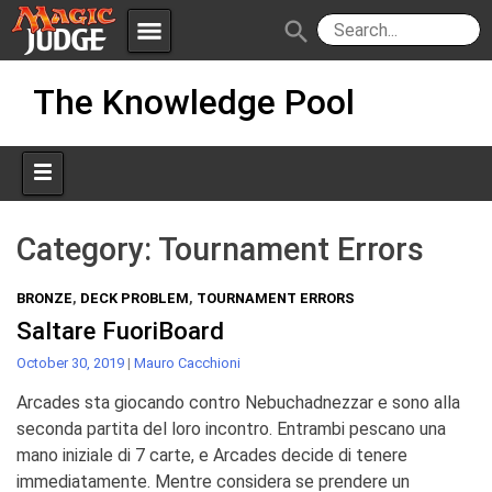
menu
search
Skip
Apps
JudgeApps
The Knowledge Pool
to
content
Policies
Forum
IPG
Judges
JAR
Category:
Tournament Errors
BRONZE
,
DECK PROBLEM
,
TOURNAMENT ERRORS
Saltare FuoriBoard
October 30, 2019
|
Mauro Cacchioni
Arcades sta giocando contro Nebuchadnezzar e sono alla
seconda partita del loro incontro. Entrambi pescano una
mano iniziale di 7 carte, e Arcades decide di tenere
immediatamente. Mentre considera se prendere un