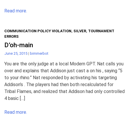
Read more.
COMMUNICATION POLICY VIOLATION
,
SILVER
,
TOURNAMENT
ERRORS
D’oh-main
June 25, 2015
|
bimmerbot
You are the only judge at a local Modern GPT. Nat calls you
over and explains that Addison just cast a on his , saying “5
to your rhino.” Nat responded by activating his targeting
Addison’s . The players had then both recalculated for
Tribal Flames, and realized that Addison had only controlled
4 basic […]
Read more.