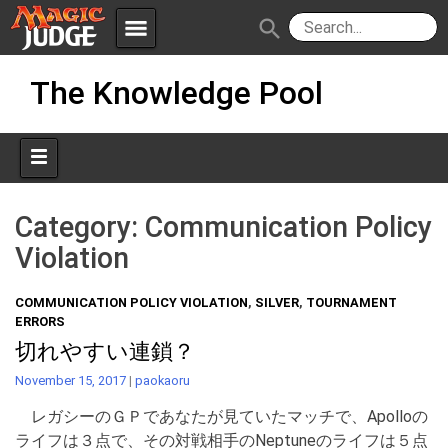
menu
search
Skip
Apps
JudgeApps
The Knowledge Pool
to
content
Policies
Forum
IPG
Judges
JAR
Category:
Communication Policy
Violation
COMMUNICATION POLICY VIOLATION
,
SILVER
,
TOURNAMENT
ERRORS
切れやすい連鎖？
November 15, 2017
|
paokaoru
レガシーのＧＰであなたが見ていたマッチで、Apolloの
ライフは３点で、その対戦相手のNeptuneのライフは５点