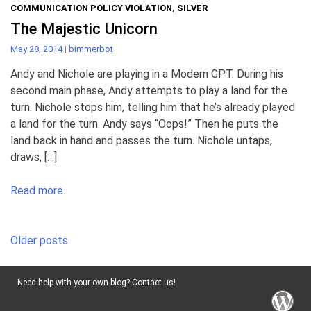
COMMUNICATION POLICY VIOLATION
,
SILVER
The Majestic Unicorn
May 28, 2014
|
bimmerbot
Andy and Nichole are playing in a Modern GPT. During his
second main phase, Andy attempts to play a land for the
turn. Nichole stops him, telling him that he’s already played
a land for the turn. Andy says “Oops!” Then he puts the
land back in hand and passes the turn. Nichole untaps,
draws, […]
Read more.
Posts
Older posts
navigation
Need help with your own blog? Contact us!