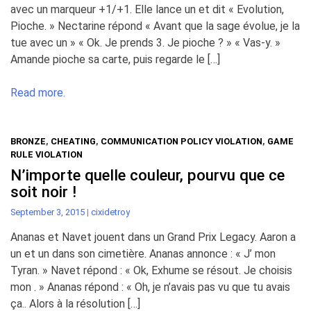
avec un marqueur +1/+1. Elle lance un et dit « Evolution,
Pioche. » Nectarine répond « Avant que la sage évolue, je la
tue avec un » « Ok. Je prends 3. Je pioche ? » « Vas-y. »
Amande pioche sa carte, puis regarde le […]
Read more.
BRONZE
,
CHEATING
,
COMMUNICATION POLICY VIOLATION
,
GAME
RULE VIOLATION
N’importe quelle couleur, pourvu que ce
soit noir !
September 3, 2015
|
cixidetroy
Ananas et Navet jouent dans un Grand Prix Legacy. Aaron a
un et un dans son cimetière. Ananas annonce : « J’ mon
Tyran. » Navet répond : « Ok, Exhume se résout. Je choisis
mon . » Ananas répond : « Oh, je n’avais pas vu que tu avais
ça.. Alors à la résolution […]