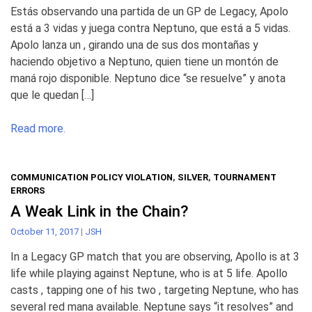
Estás observando una partida de un GP de Legacy, Apolo
está a 3 vidas y juega contra Neptuno, que está a 5 vidas.
Apolo lanza un , girando una de sus dos montañas y
haciendo objetivo a Neptuno, quien tiene un montón de
maná rojo disponible. Neptuno dice “se resuelve” y anota
que le quedan […]
Read more.
COMMUNICATION POLICY VIOLATION
,
SILVER
,
TOURNAMENT
ERRORS
A Weak Link in the Chain?
October 11, 2017
|
JSH
In a Legacy GP match that you are observing, Apollo is at 3
life while playing against Neptune, who is at 5 life. Apollo
casts , tapping one of his two , targeting Neptune, who has
several red mana available. Neptune says “it resolves” and