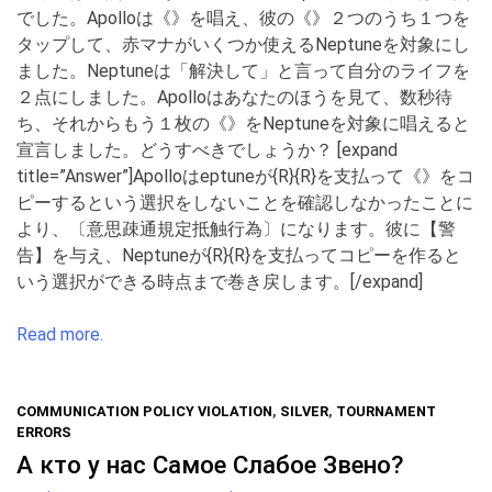
でした。Apolloは《》を唱え、彼の《》２つのうち１つを
タップして、赤マナがいくつか使えるNeptuneを対象にし
ました。Neptuneは「解決して」と言って自分のライフを
２点にしました。Apolloはあなたのほうを見て、数秒待
ち、それからもう１枚の《》をNeptuneを対象に唱えると
宣言しました。どうすべきでしょうか？ [expand
title=”Answer”]Apolloはeptuneが{R}{R}を支払って《》をコ
ピーするという選択をしないことを確認しなかったことに
より、〔意思疎通規定抵触行為〕になります。彼に【警
告】を与え、Neptuneが{R}{R}を支払ってコピーを作ると
いう選択ができる時点まで巻き戻します。[/expand]
Read more.
COMMUNICATION POLICY VIOLATION
,
SILVER
,
TOURNAMENT
ERRORS
А кто у нас Самое Слабое Звено?