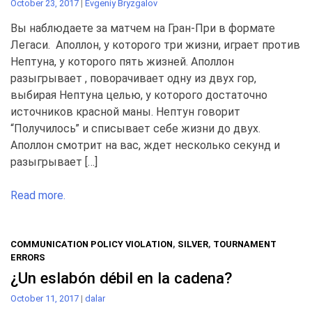
October 23, 2017
|
Evgeniy Bryzgalov
Вы наблюдаете за матчем на Гран-При в формате
Легаси. Аполлон, у которого три жизни, играет против
Нептуна, у которого пять жизней. Аполлон
разыгрывает , поворачивает одну из двух гор,
выбирая Нептуна целью, у которого достаточно
источников красной маны. Нептун говорит
“Получилось” и списывает себе жизни до двух.
Аполлон смотрит на вас, ждет несколько секунд и
разыгрывает […]
Read more.
COMMUNICATION POLICY VIOLATION
,
SILVER
,
TOURNAMENT
ERRORS
¿Un eslabón débil en la cadena?
October 11, 2017
|
dalar