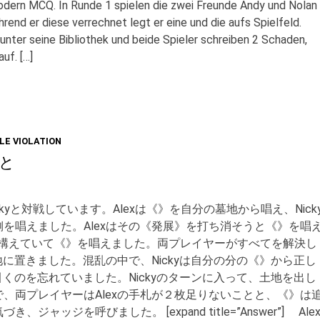
odern MCQ. In Runde 1 spielen die zwei Freunde Andy und Nolan
rend er diese verrechnet legt er eine und die aufs Spielfeld.
 unter seine Bibliothek und beide Spieler schreiben 2 Schaden,
uf. […]
LE VIOLATION
と
ckyと対戦しています。Alexは《》を自分の墓地から唱え、Nick
を唱えました。Alexはその《発展》を打ち消そうと《》を唱
文を構えていて《》を唱えました。両プレイヤーがすべてを解決し
地に置きました。混乱の中で、Nickyは自分の分の《》から正し
引くのを忘れていました。Nickyのターンに入って、土地を出し
、両プレイヤーはAlexの手札が２枚足りないことと、《》は
ッジを呼びました。 [expand title=”Answer”] Ale