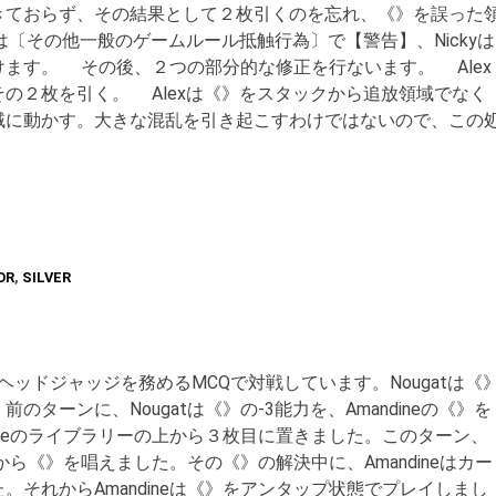
きておらず、その結果として２枚引くのを忘れ、《》を誤った
は〔その他一般のゲームルール抵触行為〕で【警告】、Nickyは
ます。 その後、２つの部分的な修正を行ないます。 Alex
の２枚を引く。 Alexは《》をスタックから追放領域でなく
域に動かす。大きな混乱を引き起こすわけではないので、この
OR
,
SILVER
なたがヘッドジャッジを務めるMCQで対戦しています。Nougatは《
ターンに、Nougatは《》の-3能力を、Amandineの《》を
ineのライブラリーの上から３枚目に置きました。このターン、
れから《》を唱えました。その《》の解決中に、Amandineはカー
それからAmandineは《》をアンタップ状態でプレイしまし