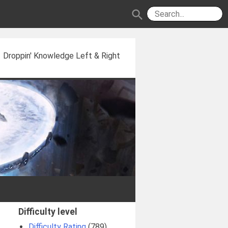
search
Droppin' Knowledge Left & Right
Difficulty level
Difficulty Rating
(789)