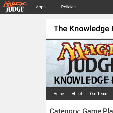
Apps
Policies
JudgeApps
IPG
Skip
The Knowledge 
to
content
Forum
JAR
Judges
Home
About
Our Team
Category:
Game Pla