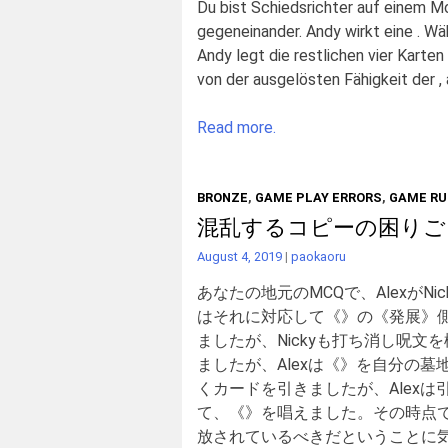
Du bist Schiedsrichter auf einem M
gegeneinander. Andy wirkt eine . Wäh
Andy legt die restlichen vier Karten
von der ausgelösten Fähigkeit der , a
Read more.
BRONZE
,
GAME PLAY ERRORS
,
GAME RU
混乱するコピーの困りご
August 4, 2019
|
paokaoru
あなたの地元のMCQで、AlexがNi
はそれに対応して《》の《発展》側
ましたが、Nickyも打ち消し呪
ましたが、Alexは《》を自分の墓
くカードを引きましたが、Alexは
て、《》を唱えました。その時点で
放されているべきだということに気づき、ジャ