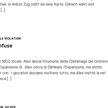
othek. in Aribos Zug zieht sie eine Karte. Danach wirkt und
 […]
LE VIOLATION
nfuse
 MCQ locale. Alex lancia Intuizione della Chimimaga dal cimitero
spansione di . Alex cerca di Eliminare l’Espansione, ma anche
con . I giocatori lasciano risolvere tutto, ma Alex mette la nel
sca […]
OR
,
SILVER