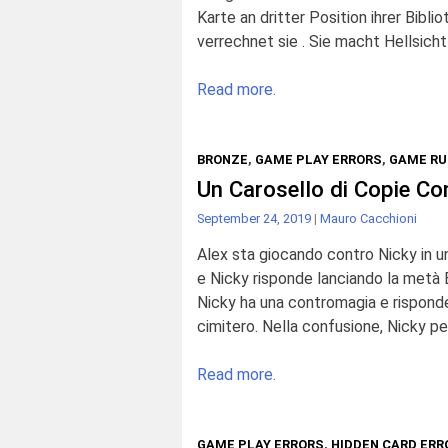
Karte an dritter Position ihrer Bibli
verrechnet sie . Sie macht Hellsicht
Read more.
BRONZE
,
GAME PLAY ERRORS
,
GAME RU
Un Carosello di Copie Co
September 24, 2019
|
Mauro Cacchioni
Alex sta giocando contro Nicky in un
e Nicky risponde lanciando la metà E
Nicky ha una contromagia e risponde 
cimitero. Nella confusione, Nicky pe
Read more.
GAME PLAY ERRORS
,
HIDDEN CARD ERR