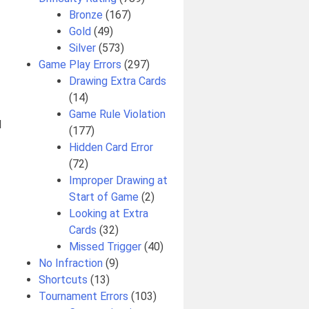
Bronze
(167)
Gold
(49)
Silver
(573)
Game Play Errors
(297)
Drawing Extra Cards
(14)
Game Rule Violation
l
(177)
Hidden Card Error
(72)
Improper Drawing at
Start of Game
(2)
Looking at Extra
Cards
(32)
Missed Trigger
(40)
No Infraction
(9)
Shortcuts
(13)
Tournament Errors
(103)