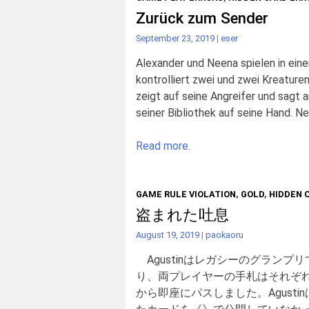
Zurück zum Sender
September 23, 2019
|
eser
Alexander und Neena spielen in ein
kontrolliert zwei und zwei Kreature
zeigt auf seine Angreifer und sagt a
seiner Bibliothek auf seine Hand. Ne
Read more.
GAME RULE VIOLATION
,
GOLD
,
HIDDEN 
盗まれた吐息
August 19, 2019
|
paokaoru
Agustinはレガシーのグランプリ
り、両プレイヤーの手札はそれぞれ
から即座にパスしました。Agust