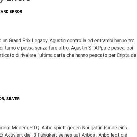
CARD ERROR
 un Grand Prix Legacy. Agustin controlla ed entrambi hanno tre
i turno e passa senza fare altro. Agustin STAPpa e pesca, poi
icato di rivelare l’ultima carta che hanno pescato per Cripta de
OR
,
SILVER
 einem Modern PTQ. Aribo spielt gegen Nougat in Runde eins.
r Aktiviert die -3 Fähigkeit seines auf Aribos . Aribo legt die