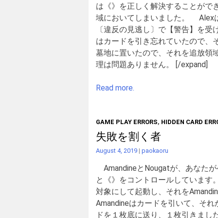
は《》を正しく解決することがで
域においてしまいました。 Alex
〔違反の見逃し〕で【警告】を受け
はカードを引き忘れていたので、そ
墓地に置いたので、それを追放領
理は問題ありません。 [/expand]
Read more.
GAME PLAY ERRORS
,
HIDDEN CARD ERR
失敗を割く者
August 4, 2019
|
paokaoru
AmandineとNougatが、あ
と《》をコントロールしています。前の
対象にして起動し、それをAmand
Amandineはカードを引いて、そ
ドを１枚底に送り、１枚引きました。