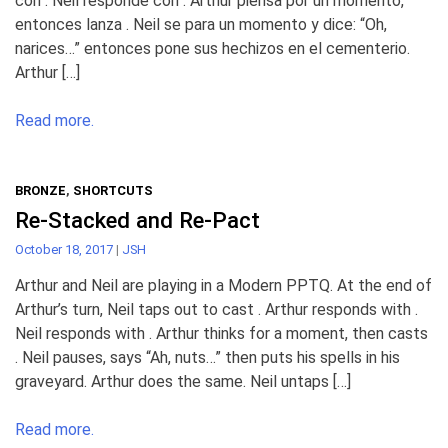
con . Neil responde con . Arthur piensa por un momento,
entonces lanza . Neil se para un momento y dice: “Oh,
narices…” entonces pone sus hechizos en el cementerio.
Arthur […]
Read more.
BRONZE
,
SHORTCUTS
Re-Stacked and Re-Pact
October 18, 2017
|
JSH
Arthur and Neil are playing in a Modern PPTQ. At the end of
Arthur’s turn, Neil taps out to cast . Arthur responds with .
Neil responds with . Arthur thinks for a moment, then casts
. Neil pauses, says “Ah, nuts…” then puts his spells in his
graveyard. Arthur does the same. Neil untaps […]
Read more.