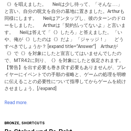
《》を唱えました。 Neilは少し待って、「そんな……」
と言い、自分の呪文を自分の墓地に置きました。Arthurも
同様にします。 Neilはアンタップし、彼のターンのドロ
ーをしました。 Arthurは「契約払ってないよ」と言いま
す。 Neilは答えて「《》したろ」と答えました。 「い
や、俺が《》したのは《》だよ」 「ジャッジ！」 どう
すべきでしょうか？ [expand title=”Answer”] Arthurが
《》で《》を対象にしたと宣言してはいませんでしたの
で、MTR4.2に則り、《》を対象にしたと仮定されます。
【警告】を出す必要も巻き戻す必要もありませんが、プレ
イヤーにイベントでの手順の省略と、ゲームの処理を明瞭
に伝えることの必要性について指導してからゲームを続け
させましょう。[/expand]
Read more.
BRONZE
,
SHORTCUTS