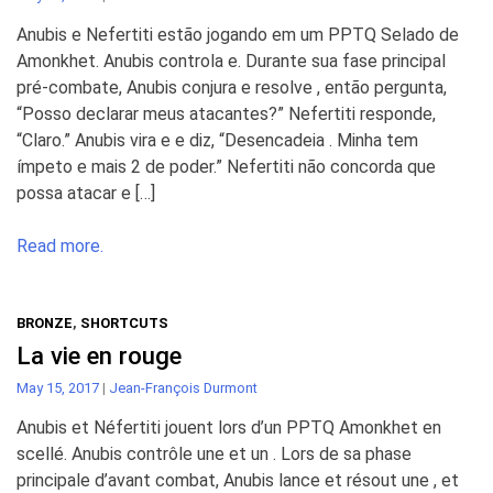
Anubis e Nefertiti estão jogando em um PPTQ Selado de
Amonkhet. Anubis controla e. Durante sua fase principal
pré-combate, Anubis conjura e resolve , então pergunta,
“Posso declarar meus atacantes?” Nefertiti responde,
“Claro.” Anubis vira e e diz, “Desencadeia . Minha tem
ímpeto e mais 2 de poder.” Nefertiti não concorda que
possa atacar e […]
Read more.
BRONZE
,
SHORTCUTS
La vie en rouge
May 15, 2017
|
Jean-François Durmont
Anubis et Néfertiti jouent lors d’un PPTQ Amonkhet en
scellé. Anubis contrôle une et un . Lors de sa phase
principale d’avant combat, Anubis lance et résout une , et