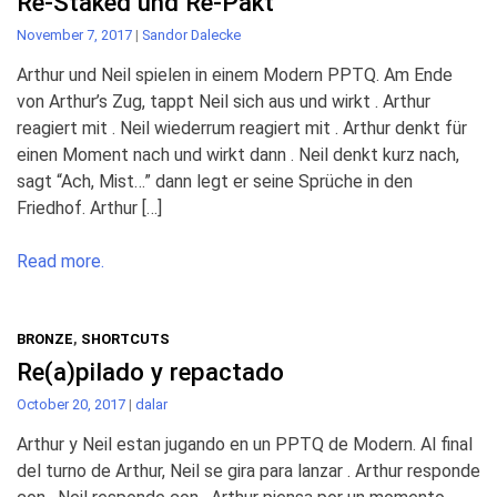
Re-Staked und Re-Pakt
November 7, 2017
|
Sandor Dalecke
Arthur und Neil spielen in einem Modern PPTQ. Am Ende
von Arthur’s Zug, tappt Neil sich aus und wirkt . Arthur
reagiert mit . Neil wiederrum reagiert mit . Arthur denkt für
einen Moment nach und wirkt dann . Neil denkt kurz nach,
sagt “Ach, Mist…” dann legt er seine Sprüche in den
Friedhof. Arthur […]
Read more.
BRONZE
,
SHORTCUTS
Re(a)pilado y repactado
October 20, 2017
|
dalar
Arthur y Neil estan jugando en un PPTQ de Modern. Al final
del turno de Arthur, Neil se gira para lanzar . Arthur responde