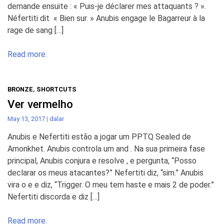
demande ensuite : « Puis-je déclarer mes attaquants ? ».
Néfertiti dit « Bien sur. » Anubis engage le Bagarreur à la
rage de sang […]
Read more.
BRONZE
,
SHORTCUTS
Ver vermelho
May 13, 2017
|
dalar
Anubis e Nefertiti estão a jogar um PPTQ Sealed de
Amonkhet. Anubis controla um and . Na sua primeira fase
principal, Anubis conjura e resolve , e pergunta, “Posso
declarar os meus atacantes?” Nefertiti diz, “sim.” Anubis
vira o e e diz, “Trigger. O meu tem haste e mais 2 de poder.”
Nefertiti discorda e diz […]
Read more.