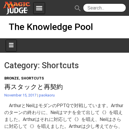
menu
search
Skip
Apps
JudgeApps
The Knowledge Pool
to
content
Policies
Forum
IPG
Judges
JAR
Category:
Shortcuts
BRONZE
,
SHORTCUTS
再スタックと再契約
November 15, 2017
|
paokaoru
ArthurとNeilはモダンのPPTQで対戦しています。Arthur
のターンの終わりに、Neilはマナを全て出して《》を唱え
ました。Arthurはそれに対応して《》を唱え、Neilはさら
に対応して《》を唱えました。Arthurは少し考えてから、