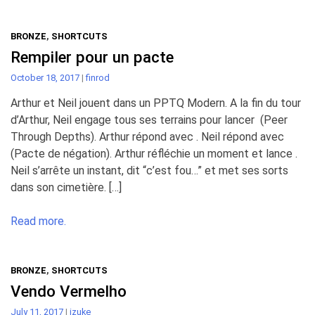
BRONZE
,
SHORTCUTS
Rempiler pour un pacte
October 18, 2017
|
finrod
Arthur et Neil jouent dans un PPTQ Modern. A la fin du tour
d’Arthur, Neil engage tous ses terrains pour lancer (Peer
Through Depths). Arthur répond avec . Neil répond avec
(Pacte de négation). Arthur réfléchie un moment et lance .
Neil s’arrête un instant, dit “c’est fou…” et met ses sorts
dans son cimetière. […]
Read more.
BRONZE
,
SHORTCUTS
Vendo Vermelho
July 11, 2017
|
izuke