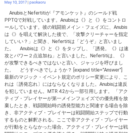
May 10, 2017
|
paokaoru
AnubisとNefertitiが『アモンケット』のシールド戦
PPTQで対戦しています。Anubisは《》と《》をコントロ
ールしています。彼の戦闘前メイン・フェイズに、Anubis
は《》を唱えて解決した後で、「攻撃クリーチャーを指定
していい？」と聞き、Nefertitiは「どうぞ」と言いまし
た。 Anubisは《》と《》をタップし、「誘発。《》は速
攻とパワー２点追加ね」と言いました。Nefertitiは、《》
が攻撃できるべきではないと言い、ジャッジを呼びまし
た。 どうすべきでしょうか？ [expand title=”Answer”]
最新のマジック・イベント規定のポリシー変更により、こ
れは〔誘発忘れ〕にはならなくなりました。Anubisは違反
を犯していません。MTR 4.2から一部引用します。 「アク
ティブ・プレイヤーが第一メインフェイズでの優先権を放
棄したとき、戦闘開始時の誘発型能力と関連する場合を除
き、非アクティブ・プレイヤーは戦闘開始ステップで行動
するものと解釈される。ここで非アクティブ・プレイヤー
が行動をとらなかった場合、アクティブ・プレイヤーは戦