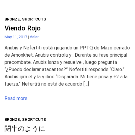
BRONZE
,
SHORTCUTS
Viendo Rojo
May 11, 2017
|
dalar
Anubis y Nefertiti están jugando un PPTQ de Mazo cerrado
de Amonkhet. Anubis controla y . Durante su fase principal
precombate, Anubis lanza y resuelve , luego pregunta
“¿Puedo declarar atacantes?” Nefertiti responde “Claro.”
Anubis gira el y la y dice “Disparada. Mi tiene prisa y +2 a la
fuerza.” Nefertiti no está de acuerdo […]
Read more.
BRONZE
,
SHORTCUTS
闘牛のように