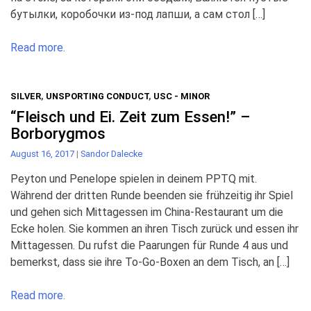
бутылки, коробочки из-под лапши, а сам стол […]
Read more.
SILVER
,
UNSPORTING CONDUCT
,
USC - MINOR
“Fleisch und Ei. Zeit zum Essen!” –
Borborygmos
August 16, 2017
|
Sandor Dalecke
Peyton und Penelope spielen in deinem PPTQ mit.
Während der dritten Runde beenden sie frühzeitig ihr Spiel
und gehen sich Mittagessen im China-Restaurant um die
Ecke holen. Sie kommen an ihren Tisch zurück und essen ihr
Mittagessen. Du rufst die Paarungen für Runde 4 aus und
bemerkst, dass sie ihre To-Go-Boxen an dem Tisch, an […]
Read more.