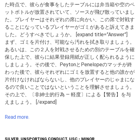
た時点で、彼らが食事をしたテーブルには弁当箱や空のペ
ットボトルが放置されていて、ソースが飛び散っていまし
た。プレイヤーはそれぞれの席に向かい、この席で対戦す
ることになっているプレイヤーがゴミがあると訴えてきま
した。どうすべきでしょうか。 [expand title=”Answer”]
まず、ゴミを片付け、可能なら汚れを拭き取りましょう。
あるいは、この２人を対戦させるための別のテーブルを確
保した上で、彼らに結果登録用紙が正しく配られるように
しましょう。その後で、PeytonとPenelopeのマッチが終
わった後で、彼らそれぞれにゴミを放置すると他の誰かが
片付けなければならないし、他のプレイヤーのじゃまにな
るので良いことではないということを理解させましょう。
その上で、〔非紳士的行為 ― 軽度〕による【警告】を与
えましょう。 [/expand]
Read more.
SILVER
,
UNSPORTING CONDUCT
,
USC - MINOR