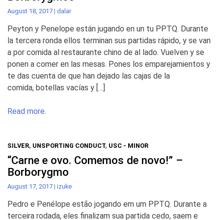
August 18, 2017
|
dalar
Peyton y Penelope están jugando en un tu PPTQ. Durante
la tercera ronda ellos terminan sus partidas rápido, y se van
a por comida al restaurante chino de al lado. Vuelven y se
ponen a comer en las mesas. Pones los emparejamientos y
te das cuenta de que han dejado las cajas de la
comida, botellas vacías y […]
Read more.
SILVER
,
UNSPORTING CONDUCT
,
USC - MINOR
“Carne e ovo. Comemos de novo!” –
Borborygmo
August 17, 2017
|
izuke
Pedro e Penélope estão jogando em um PPTQ. Durante a
terceira rodada, eles finalizam sua partida cedo, saem e