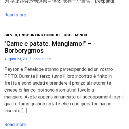
为“举止违背运动道德～轻微”获得一个警告。[/expand]
Read more.
SILVER
,
UNSPORTING CONDUCT
,
USC - MINOR
"Carne e patate. Mangiamo!" –
Borborygmos
August 23, 2017
|
paskalone
Peyton e Penelope stanno partecipando ad un vostro
PPTQ. Durante il terzo turno il loro incontro è finito in
fretta e sono andati a prendere il pranzo al ristorante
cinese di fianco, poi sono ritornati al tavolo a
mangiare. Avete appena annunciato gli accoppiamenti per il
quarto turno quando notate che i due giocatori hanno
lasciato […]
Read more.