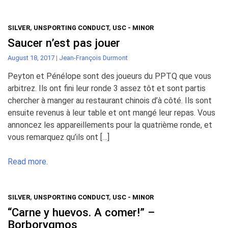
SILVER
,
UNSPORTING CONDUCT
,
USC - MINOR
Saucer n’est pas jouer
August 18, 2017
|
Jean-François Durmont
Peyton et Pénélope sont des joueurs du PPTQ que vous
arbitrez. Ils ont fini leur ronde 3 assez tôt et sont partis
chercher à manger au restaurant chinois d’à côté. Ils sont
ensuite revenus à leur table et ont mangé leur repas. Vous
annoncez les appareillements pour la quatrième ronde, et
vous remarquez qu’ils ont […]
Read more.
SILVER
,
UNSPORTING CONDUCT
,
USC - MINOR
“Carne y huevos. A comer!” –
Borborygmos