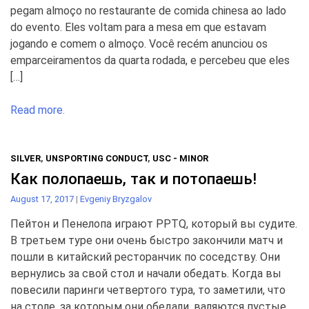
pegam almoço no restaurante de comida chinesa ao lado
do evento. Eles voltam para a mesa em que estavam
jogando e comem o almoço. Você recém anunciou os
emparceiramentos da quarta rodada, e percebeu que eles
[…]
Read more.
SILVER
,
UNSPORTING CONDUCT
,
USC - MINOR
Как полопаешь, так и потопаешь!
August 17, 2017
|
Evgeniy Bryzgalov
Пейтон и Пенелопа играют PPTQ, который вы судите.
В третьем туре они очень быстро закончили матч и
пошли в китайский ресторанчик по соседству. Они
вернулись за свой стол и начали обедать. Когда вы
повесили паринги четвертого тура, то заметили, что
на столе, за которым они обедали, валяются пустые