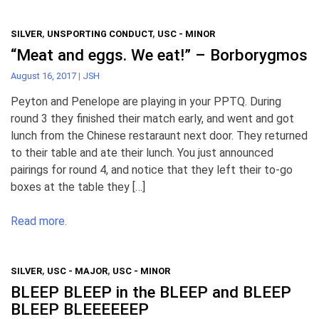
SILVER
,
UNSPORTING CONDUCT
,
USC - MINOR
“Meat and eggs. We eat!” – Borborygmos
August 16, 2017
|
JSH
Peyton and Penelope are playing in your PPTQ. During
round 3 they finished their match early, and went and got
lunch from the Chinese restaraunt next door. They returned
to their table and ate their lunch. You just announced
pairings for round 4, and notice that they left their to-go
boxes at the table they […]
Read more.
SILVER
,
USC - MAJOR
,
USC - MINOR
BLEEP BLEEP in the BLEEP and BLEEP
BLEEP BLEEEEEEP