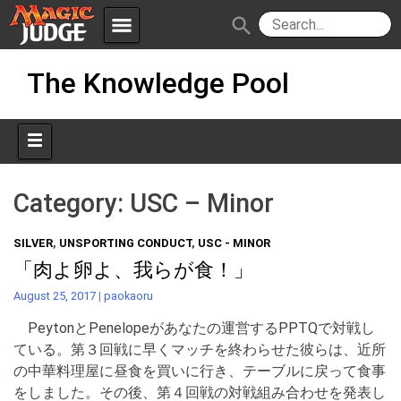
menu
search
Skip
Apps
JudgeApps
The Knowledge Pool
to
content
Policies
Forum
IPG
Judges
JAR
Category:
USC – Minor
SILVER
,
UNSPORTING CONDUCT
,
USC - MINOR
「肉よ卵よ、我らが食！」
August 25, 2017
|
paokaoru
PeytonとPenelopeがあなたの運営するPPTQで対戦し
ている。第３回戦に早くマッチを終わらせた彼らは、近所
の中華料理屋に昼食を買いに行き、テーブルに戻って食事
をしました。その後、第４回戦の対戦組み合わせを発表し