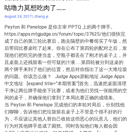
咕噜力莫想吃肉了……
August 24, 2017
|
zhang yi
Peyton 和 Penelope 是你主审 PPTQ 上的两个牌手。
https://apps.mtgjudge.cn/forum/topic/37625/他们很快完
成了自己的第三轮比赛后，跑去隔壁的中餐馆买了午饭，然
后带回比赛桌吃了起来。你在公布了第四轮的配对之后，发
现他们把吃完的便当盒，空瓶子都丢在了刚才的桌子上，并
且桌面上还残留着一些可疑的汁液……第四轮被分到这桌的
两个牌手来到了他们的位置，然后对你指出了这一大堆垃圾
的问题。你该怎么做？ Judge Apps原帖地址 Judge Apps
中文地址 [expand title=”本期答案”]首先，迅速把桌面清理
干净让两位牌手能坐下比赛，或者为他们另找一张能用的空
闲的桌子，并确保他们拿到了本局比赛正确的成绩条。
当 Peyton 和 Penelope 完成他们的本轮对局后，分别找他
们聊聊，告诉他们把垃圾留在桌子上不管是个很不好的行
为，不应该让其他人替自己收拾这些恶心的玩意儿，他们的
行为对其他牌手造成了困扰。同时告知他们每人都会因