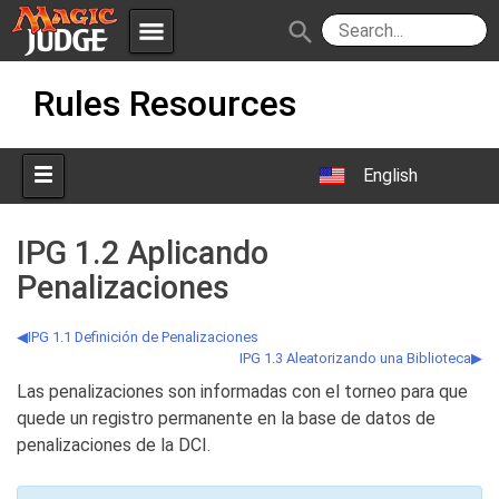
menu
search
Skip
Apps
JudgeApps
Rules Resources
to
content
Policies
Forum
IPG
English
Judges
JAR
IPG 1.2 Aplicando
Penalizaciones
IPG 1.1 Definición de Penalizaciones
IPG 1.3 Aleatorizando una Biblioteca
Las penalizaciones son informadas con el torneo para que
quede un registro permanente en la base de datos de
penalizaciones de la DCI.