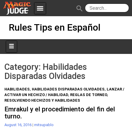
menu
search
Skip
Apps
JudgeApps
Rules Tips en Español
to
content
Policies
Forum
IPG
Judges
JAR
Category:
Habilidades
Disparadas Olvidades
HABILIDADES
,
HABILIDADES DISPARADAS OLVIDADES
,
LANZAR /
ACTIVAR UN HECHIZO / HABILIDAD
,
REGLAS DE TORNEO
,
RESOLVIENDO HECHIZOS Y HABILIDADES
Emrakul y el procedimiento del fin del
turno.
August 16, 2016
|
mitsupablo