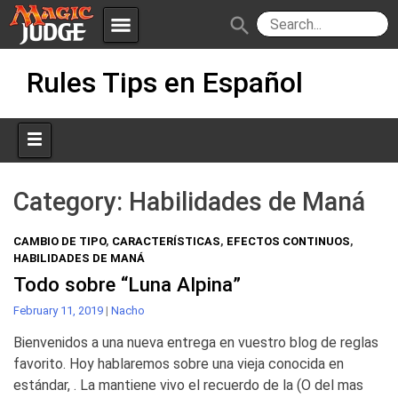
menu
search
Skip
Apps
JudgeApps
Rules Tips en Español
to
content
Policies
Forum
IPG
Judges
JAR
Category:
Habilidades de Maná
CAMBIO DE TIPO
,
CARACTERÍSTICAS
,
EFECTOS CONTINUOS
,
HABILIDADES DE MANÁ
Todo sobre “Luna Alpina”
February 11, 2019
|
Nacho
Bienvenidos a una nueva entrega en vuestro blog de reglas
favorito. Hoy hablaremos sobre una vieja conocida en
estándar, . La mantiene vivo el recuerdo de la (O del mas