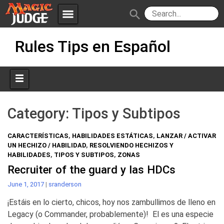
menu
search
Skip
Apps
JudgeApps
Rules Tips en Español
to
content
Policies
Forum
IPG
Judges
JAR
Category:
Tipos y Subtipos
CARACTERÍSTICAS
,
HABILIDADES ESTÁTICAS
,
LANZAR / ACTIVAR
UN HECHIZO / HABILIDAD
,
RESOLVIENDO HECHIZOS Y
HABILIDADES
,
TIPOS Y SUBTIPOS
,
ZONAS
Recruiter of the guard y las HDCs
June 1, 2017
|
sranderson
¡Estáis en lo cierto, chicos, hoy nos zambullimos de lleno en
Legacy (o Commander, probablemente)! El es una especie