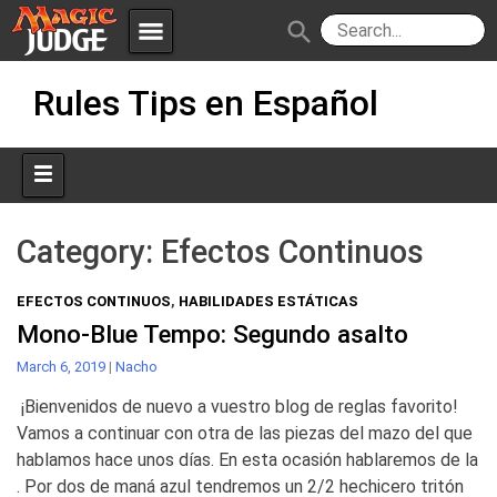
menu
search
Skip
Apps
JudgeApps
Rules Tips en Español
to
content
Policies
Forum
IPG
Judges
JAR
Category:
Efectos Continuos
EFECTOS CONTINUOS
,
HABILIDADES ESTÁTICAS
Mono-Blue Tempo: Segundo asalto
March 6, 2019
|
Nacho
¡Bienvenidos de nuevo a vuestro blog de reglas favorito!
Vamos a continuar con otra de las piezas del mazo del que
hablamos hace unos días. En esta ocasión hablaremos de la
. Por dos de maná azul tendremos un 2/2 hechicero tritón