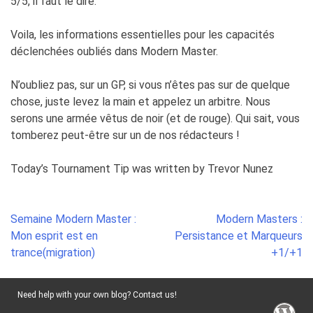
5/5, il faut le dire.
Voila, les informations essentielles pour les capacités
déclenchées oubliés dans Modern Master.
N’oubliez pas, sur un GP, si vous n’êtes pas sur de quelque
chose, juste levez la main et appelez un arbitre. Nous
serons une armée vêtus de noir (et de rouge). Qui sait, vous
tomberez peut-être sur un de nos rédacteurs !
Today’s Tournament Tip was written by Trevor Nunez
Post
Semaine Modern Master :
Modern Masters :
navigation
Mon esprit est en
Persistance et Marqueurs
trance(migration)
+1/+1
Need help with your own blog? Contact us!