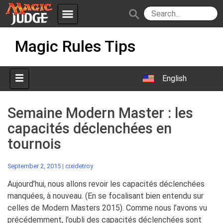
menu
search
Skip
Apps
JudgeApps
Magic Rules Tips
to
content
Policies
Forum
IPG
English
Judges
JAR
Semaine Modern Master : les
capacités déclenchées en
tournois
September 2, 2015
|
cixidetroy
Aujourd’hui, nous allons revoir les capacités déclenchées
manquées, à nouveau. (En se focalisant bien entendu sur
celles de Modern Masters 2015). Comme nous l’avons vu
précédemment, l’oubli des capacités déclenchées sont