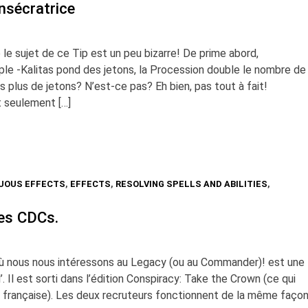
nsécratrice
le sujet de ce Tip est un peu bizarre! De prime abord,
mple -Kalitas pond des jetons, la Procession double le nombre de
s plus de jetons? N’est-ce pas? Eh bien, pas tout à fait!
t seulement […]
UOUS EFFECTS
,
EFFECTS
,
RESOLVING SPELLS AND ABILITIES
,
les CDCs.
ur où nous nous intéressons au Legacy (ou au Commander)! est une
. Il est sorti dans l’édition Conspiracy: Take the Crown (ce qui
 française). Les deux recruteurs fonctionnent de la même façon