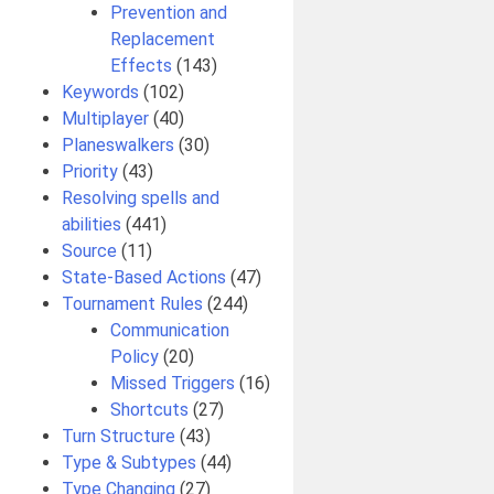
Prevention and
Replacement
Effects
(143)
Keywords
(102)
Multiplayer
(40)
,
Planeswalkers
(30)
Priority
(43)
Resolving spells and
abilities
(441)
Source
(11)
State-Based Actions
(47)
Tournament Rules
(244)
Communication
Policy
(20)
Missed Triggers
(16)
Shortcuts
(27)
Turn Structure
(43)
Type & Subtypes
(44)
Type Changing
(27)