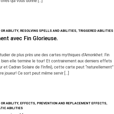
ives qui vous donne […]
 OR ABILITY
,
RESOLVING SPELLS AND ABILITIES
,
TRIGGERED ABILITIES
ment avec Fin Glorieuse.
étudier de plus près une des cartes mythiques d’Amonkhet: Fin
h bien elle termine le tour! Et contrairement aux derniers effets
et Cadran Solaire de l’Infini), cette carte peut “naturellement”
re joueur! Ce sort peut même servir […]
 OR ABILITY
,
EFFECTS
,
PREVENTION AND REPLACEMENT EFFECTS
,
TIC ABILITIES