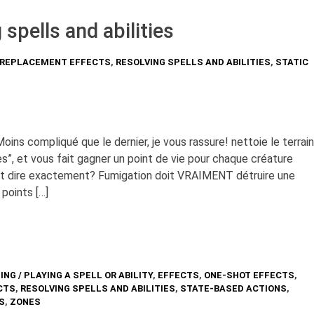
 spells and abilities
 REPLACEMENT EFFECTS
,
RESOLVING SPELLS AND ABILITIES
,
STATIC
oins compliqué que le dernier, je vous rassure! nettoie le terrain
”, et vous fait gagner un point de vie pour chaque créature
eut dire exactement? Fumigation doit VRAIMENT détruire une
points […]
ING / PLAYING A SPELL OR ABILITY
,
EFFECTS
,
ONE-SHOT EFFECTS
,
CTS
,
RESOLVING SPELLS AND ABILITIES
,
STATE-BASED ACTIONS
,
S
,
ZONES