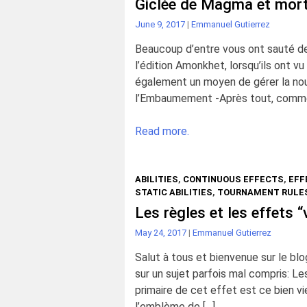
Giclée de Magma et mort
June 9, 2017
|
Emmanuel Gutierrez
Beaucoup d’entre vous ont sauté de 
l’édition Amonkhet, lorsqu’ils ont 
également un moyen de gérer la no
l’Embaumement -Après tout, comme l
Read more.
ABILITIES
,
CONTINUOUS EFFECTS
,
EFF
STATIC ABILITIES
,
TOURNAMENT RULE
Les règles et les effets 
May 24, 2017
|
Emmanuel Gutierrez
Salut à tous et bienvenue sur le blo
sur un sujet parfois mal compris: L
primaire de cet effet est ce bien vie
l’emblème de […]