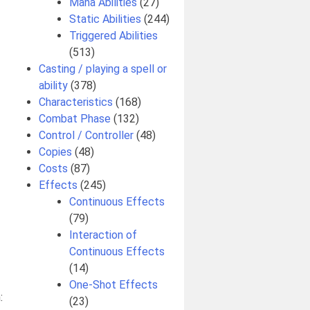
Mana Abilities
(27)
Static Abilities
(244)
Triggered Abilities
(513)
Casting / playing a spell or
ability
(378)
Characteristics
(168)
Combat Phase
(132)
Control / Controller
(48)
Copies
(48)
Costs
(87)
Effects
(245)
Continuous Effects
(79)
Interaction of
Continuous Effects
(14)
One-Shot Effects
:
(23)