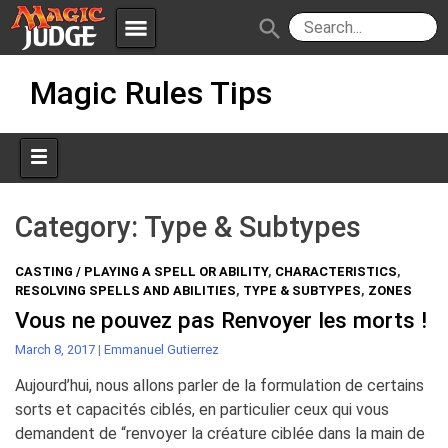
menu
search
Skip
Apps
JudgeApps
Magic Rules Tips
to
content
Policies
Forum
IPG
Judges
JAR
Category:
Type & Subtypes
CASTING / PLAYING A SPELL OR ABILITY
,
CHARACTERISTICS
,
RESOLVING SPELLS AND ABILITIES
,
TYPE & SUBTYPES
,
ZONES
Vous ne pouvez pas Renvoyer les morts !
March 8, 2017
|
Emmanuel Gutierrez
Aujourd’hui, nous allons parler de la formulation de certains
sorts et capacités ciblés, en particulier ceux qui vous
demandent de “renvoyer la créature ciblée dans la main de