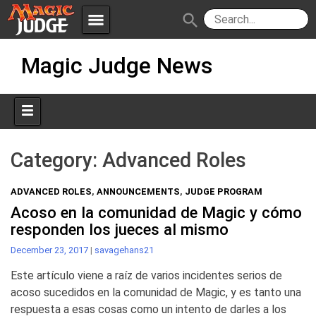
menu
search
Skip
Apps
JudgeApps
Magic Judge News
to
content
Policies
Forum
IPG
Judges
JAR
Category:
Advanced Roles
ADVANCED ROLES
,
ANNOUNCEMENTS
,
JUDGE PROGRAM
Acoso en la comunidad de Magic y cómo
responden los jueces al mismo
December 23, 2017
|
savagehans21
Este artículo viene a raíz de varios incidentes serios de
acoso sucedidos en la comunidad de Magic, y es tanto una
respuesta a esas cosas como un intento de darles a los