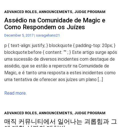
ADVANCED ROLES
,
ANNOUNCEMENTS
,
JUDGE PROGRAM
Assédio na Comunidade de Magic e
Como Respondem os Juízes
December 5, 2017
|
savagehans21
p { text-align: justify; } blockquote { padding-top: 20px; }
blockquote:before { content: “” ; } Este artigo surge após
uma sucessão de diversos incidentes com destaque de
assédio, que se estão a repercutir na Comunidade de
Magic, e é tanto uma resposta a estes incidentes como
uma tentativa de oferecer aos juízes um plano […]
Read more.
ADVANCED ROLES
,
ANNOUNCEMENTS
,
JUDGE PROGRAM
매직 커뮤니티에서 일어나는 괴롭힘과 그