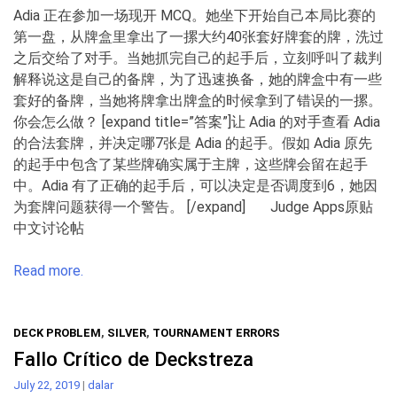
Adia 正在参加一场现开 MCQ。她坐下开始自己本局比赛的
第一盘，从牌盒里拿出了一摞大约40张套好牌套的牌，洗过
之后交给了对手。当她抓完自己的起手后，立刻呼叫了裁判
解释说这是自己的备牌，为了迅速换备，她的牌盒中有一些
套好的备牌，当她将牌拿出牌盒的时候拿到了错误的一摞。
你会怎么做？ [expand title=”答案”]让 Adia 的对手查看 Adia
的合法套牌，并决定哪7张是 Adia 的起手。假如 Adia 原先
的起手中包含了某些牌确实属于主牌，这些牌会留在起手
中。Adia 有了正确的起手后，可以决定是否调度到6，她因
为套牌问题获得一个警告。 [/expand] Judge Apps原贴
中文讨论帖
Read more.
DECK PROBLEM
,
SILVER
,
TOURNAMENT ERRORS
Fallo Crítico de Deckstreza
July 22, 2019
|
dalar