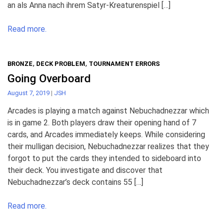
an als Anna nach ihrem Satyr-Kreaturenspiel […]
Read more.
BRONZE
,
DECK PROBLEM
,
TOURNAMENT ERRORS
Going Overboard
August 7, 2019
|
JSH
Arcades is playing a match against Nebuchadnezzar which
is in game 2. Both players draw their opening hand of 7
cards, and Arcades immediately keeps. While considering
their mulligan decision, Nebuchadnezzar realizes that they
forgot to put the cards they intended to sideboard into
their deck. You investigate and discover that
Nebuchadnezzar’s deck contains 55 […]
Read more.