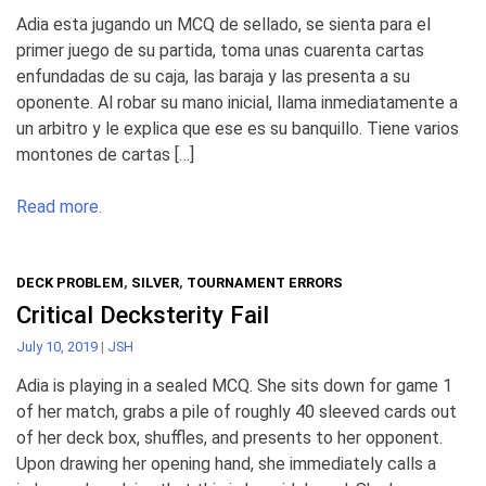
Adia esta jugando un MCQ de sellado, se sienta para el
primer juego de su partida, toma unas cuarenta cartas
enfundadas de su caja, las baraja y las presenta a su
oponente. Al robar su mano inicial, llama inmediatamente a
un arbitro y le explica que ese es su banquillo. Tiene varios
montones de cartas […]
Read more.
DECK PROBLEM
,
SILVER
,
TOURNAMENT ERRORS
Critical Decksterity Fail
July 10, 2019
|
JSH
Adia is playing in a sealed MCQ. She sits down for game 1
of her match, grabs a pile of roughly 40 sleeved cards out
of her deck box, shuffles, and presents to her opponent.
Upon drawing her opening hand, she immediately calls a