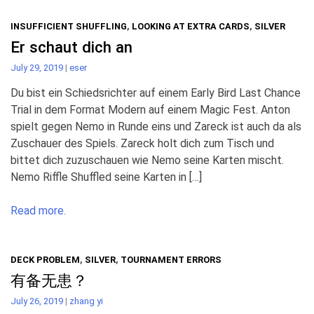
INSUFFICIENT SHUFFLING
,
LOOKING AT EXTRA CARDS
,
SILVER
Er schaut dich an
July 29, 2019
|
eser
Du bist ein Schiedsrichter auf einem Early Bird Last Chance
Trial in dem Format Modern auf einem Magic Fest. Anton
spielt gegen Nemo in Runde eins und Zareck ist auch da als
Zuschauer des Spiels. Zareck holt dich zum Tisch und
bittet dich zuzuschauen wie Nemo seine Karten mischt.
Nemo Riffle Shuffled seine Karten in […]
Read more.
DECK PROBLEM
,
SILVER
,
TOURNAMENT ERRORS
有备无患？
July 26, 2019
|
zhang yi