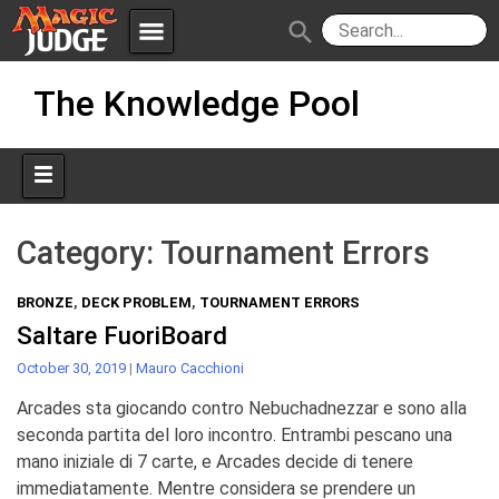
menu
search
Skip
Apps
JudgeApps
The Knowledge Pool
to
content
Policies
Forum
IPG
Judges
JAR
Category:
Tournament Errors
BRONZE
,
DECK PROBLEM
,
TOURNAMENT ERRORS
Saltare FuoriBoard
October 30, 2019
|
Mauro Cacchioni
Arcades sta giocando contro Nebuchadnezzar e sono alla
seconda partita del loro incontro. Entrambi pescano una
mano iniziale di 7 carte, e Arcades decide di tenere
immediatamente. Mentre considera se prendere un