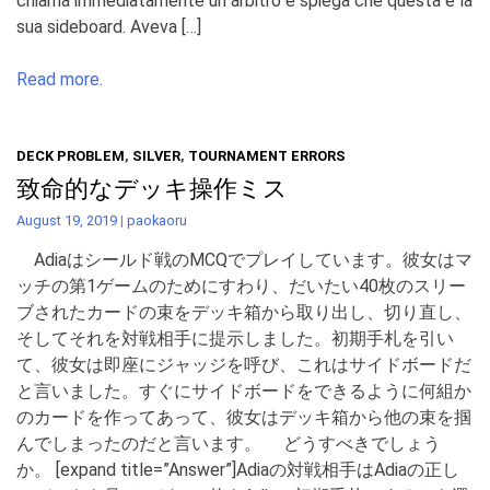
chiama immediatamente un arbitro e spiega che questa è la
sua sideboard. Aveva […]
Read more.
DECK PROBLEM
,
SILVER
,
TOURNAMENT ERRORS
致命的なデッキ操作ミス
August 19, 2019
|
paokaoru
Adiaはシールド戦のMCQでプレイしています。彼女はマ
ッチの第1ゲームのためにすわり、だいたい40枚のスリー
ブされたカードの束をデッキ箱から取り出し、切り直し、
そしてそれを対戦相手に提示しました。初期手札を引い
て、彼女は即座にジャッジを呼び、これはサイドボードだ
と言いました。すぐにサイドボードをできるように何組か
のカードを作ってあって、彼女はデッキ箱から他の束を掴
んでしまったのだと言います。 どうすべきでしょう
か。 [expand title=”Answer”]Adiaの対戦相手はAdiaの正し