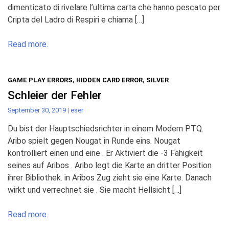
dimenticato di rivelare l’ultima carta che hanno pescato per
Cripta del Ladro di Respiri e chiama […]
Read more.
GAME PLAY ERRORS
,
HIDDEN CARD ERROR
,
SILVER
Schleier der Fehler
September 30, 2019
|
eser
Du bist der Hauptschiedsrichter in einem Modern PTQ.
Aribo spielt gegen Nougat in Runde eins. Nougat
kontrolliert einen und eine . Er Aktiviert die -3 Fähigkeit
seines auf Aribos . Aribo legt die Karte an dritter Position
ihrer Bibliothek. in Aribos Zug zieht sie eine Karte. Danach
wirkt und verrechnet sie . Sie macht Hellsicht […]
Read more.