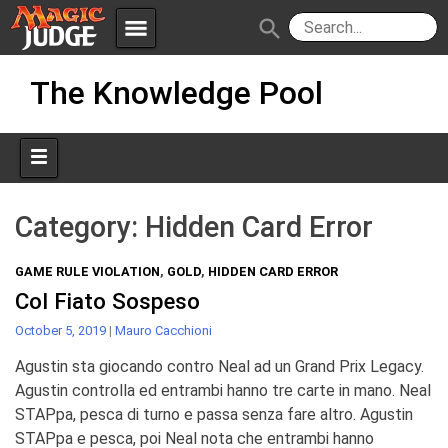
menu
search
Skip
Apps
JudgeApps
The Knowledge Pool
to
content
Policies
Forum
IPG
Judges
JAR
Category:
Hidden Card Error
GAME RULE VIOLATION
,
GOLD
,
HIDDEN CARD ERROR
Col Fiato Sospeso
October 5, 2019
|
Mauro Cacchioni
Agustin sta giocando contro Neal ad un Grand Prix Legacy.
Agustin controlla ed entrambi hanno tre carte in mano. Neal
STAPpa, pesca di turno e passa senza fare altro. Agustin
STAPpa e pesca, poi Neal nota che entrambi hanno