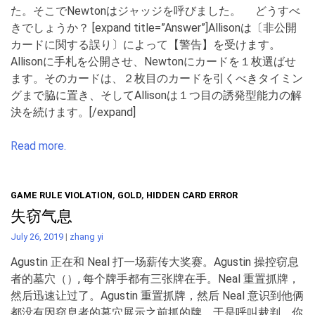
た。そこでNewtonはジャッジを呼びました。 どうすべ
きでしょうか？ [expand title=”Answer”]Allisonは〔非公開
カードに関する誤り〕によって【警告】を受けます。
Allisonに手札を公開させ、Newtonにカードを１枚選ばせ
ます。そのカードは、２枚目のカードを引くべきタイミン
グまで脇に置き、そしてAllisonは１つ目の誘発型能力の解
決を続けます。[/expand]
Read more.
GAME RULE VIOLATION
,
GOLD
,
HIDDEN CARD ERROR
失窃气息
July 26, 2019
|
zhang yi
Agustin 正在和 Neal 打一场薪传大奖赛。Agustin 操控窃息
者的墓穴（）, 每个牌手都有三张牌在手。Neal 重置抓牌，
然后迅速让过了。Agustin 重置抓牌，然后 Neal 意识到他俩
都没有因窃息者的墓穴展示之前抓的牌，于是呼叫裁判。你