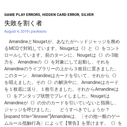
GAME PLAY ERRORS
,
HIDDEN CARD ERROR
,
SILVER
失敗を割く者
August 4, 2019
|
paokaoru
AmandineとNougatが、あなたがヘッドジャッジを務め
るMCQで対戦しています。Nougatは《》と《》をコント
ロールしています。前のターンに、Nougatは《》の-3能
力を、Amandineの《》を対象にして起動し、それを
Amandineのライブラリーの上から３枚目に置きました。
このターン、Amandineはカードを引いて、それから《》
を唱えました。その《》の解決中に、Amandineはカード
を１枚底に送り、１枚引きました。それからAmandineは
《》をアンタップ状態でプレイしました。Nougatは
Amandineが《》の分のカードを引いていないと指摘し、
ジャッジを呼びました。 どうすべきでしょうか？
[expand title=”Answer”]Amandineは、〔その他一般のゲー
ムルール抵触行為〕によって【警告】を受けます。《》を