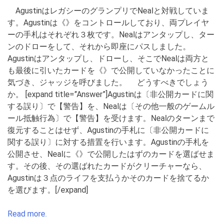
AgustinはレガシーのグランプリでNealと対戦していま
す。Agustinは《》をコントロールしており、両プレイヤ
ーの手札はそれぞれ３枚です。Nealはアンタップし、ター
ンのドローをして、それから即座にパスしました。
Agustinはアンタップし、ドローし、そこでNealは両方と
も最後に引いたカードを《》で公開していなかったことに
気づき、ジャッジを呼びました。 どうすべきでしょう
か。 [expand title=”Answer”]Agustinは〔非公開カードに関
する誤り〕で【警告】を、Nealは〔その他一般のゲームル
ール抵触行為〕で【警告】を受けます。Nealのターンまで
復元することはせず、Agustinの手札に〔非公開カードに
関する誤り〕に対する措置を行います。Agustinの手札を
公開させ、Nealに《》で公開したはずのカードを選ばせま
す。その後、その選ばれたカードがクリーチャーなら、
Agustinは３点のライフを支払うかそのカードを捨てるか
を選びます。[/expand]
Read more.