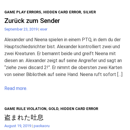
GAME PLAY ERRORS
,
HIDDEN CARD ERROR
,
SILVER
Zurück zum Sender
September 23, 2019
|
eser
Alexander und Neena spielen in einem PTQ, in dem du der
Hauptschiedsrichter bist. Alexander kontrolliert zwei und
zwei Kreaturen. Er bemannt beide und greift Neena mit
diesen an. Alexander zeigt auf seine Angreifer und sagt an
“ziehe zwei discard 2!”. Er nimmt die obersten zwei Karten
von seiner Bibliothek auf seine Hand. Neena ruft sofort […]
Read more.
GAME RULE VIOLATION
,
GOLD
,
HIDDEN CARD ERROR
盗まれた吐息
August 19, 2019
|
paokaoru