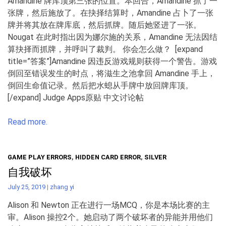
Amandine 牌库顶第三张的位置。本回合，Amandine 抓了一
张牌，然后施放了。在抉择结算时，Amandine 占卜了一张
牌并将其放在牌库底，然后抓牌。随后她竖进了一张。
Nougat 在此时指出因为娜尔施的关系，Amandine 无法因结
算抉择而抓牌，并呼叫了裁判。 你会怎么做？ [expand
title=”答案”]Amandine 因违反游戏规则获得一个警告。游戏
倒回至错误发生的时点，将滋生之池拿回 Amandine 手上，
倒回生命值记录。然后把水螅从手牌中放回牌库顶。
[/expand] Judge Apps原贴 中文讨论帖
Read more.
GAME PLAY ERRORS
,
HIDDEN CARD ERROR
,
SILVER
自我破坏
July 25, 2019
|
zhang yi
Alison 和 Newton 正在进行一场MCQ，你是本场比赛的主
审。Alison 操控2个。她启动了两个破坏者的异能并用他们