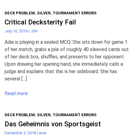
DECK PROBLEM
,
SILVER
,
TOURNAMENT ERRORS
Critical Decksterity Fail
July 10, 2019
|
JSH
Adia is playing in a sealed MCQ. She sits down for game 1
of her match, grabs a pile of roughly 40 sleeved cards out
of her deck box, shuffles, and presents to her opponent.
Upon drawing her opening hand, she immediately calls a
judge and explains that this is her sideboard. She has
several […]
Read more.
DECK PROBLEM
,
SILVER
,
TOURNAMENT ERRORS
Das Geheimnis von Sportsgeist
December 3, 2018
|
eser