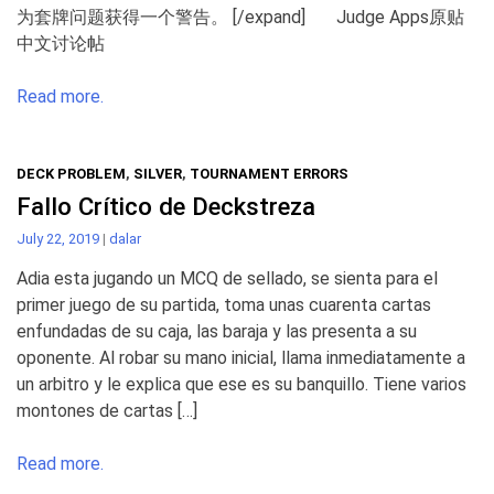
为套牌问题获得一个警告。 [/expand] Judge Apps原贴
中文讨论帖
Read more.
DECK PROBLEM
,
SILVER
,
TOURNAMENT ERRORS
Fallo Crítico de Deckstreza
July 22, 2019
|
dalar
Adia esta jugando un MCQ de sellado, se sienta para el
primer juego de su partida, toma unas cuarenta cartas
enfundadas de su caja, las baraja y las presenta a su
oponente. Al robar su mano inicial, llama inmediatamente a
un arbitro y le explica que ese es su banquillo. Tiene varios
montones de cartas […]
Read more.