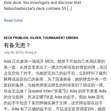
their deck. You investigate and discover that
Nebuchadnezzar’s deck contains 55 […]
Read more.
DECK PROBLEM
,
SILVER
,
TOURNAMENT ERRORS
有备无患？
July 26, 2019
|
zhang yi
Adia 正在参加一场现开 MCQ。她坐下开始自己本局比赛的
第一盘，从牌盒里拿出了一摞大约40张套好牌套的牌，洗过
之后交给了对手。当她抓完自己的起手后，立刻呼叫了裁判
解释说这是自己的备牌，为了迅速换备，她的牌盒中有一些
套好的备牌，当她将牌拿出牌盒的时候拿到了错误的一摞。
你会怎么做？ [expand title=”答案”]让 Adia 的对手查看 Adia
的合法套牌，并决定哪7张是 Adia 的起手。假如 Adia 原先
的起手中包含了某些牌确实属于主牌，这些牌会留在起手
中。Adia 有了正确的起手后，可以决定是否调度到6，她因