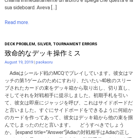
chiama immediatamente un arbitro e spiega che questa è la
sua sideboard. Aveva […]
Read more.
DECK PROBLEM
,
SILVER
,
TOURNAMENT ERRORS
致命的なデッキ操作ミス
August 19, 2019
|
paokaoru
Adiaはシールド戦のMCQでプレイしています。彼女はマ
ッチの第1ゲームのためにすわり、だいたい40枚のスリー
ブされたカードの束をデッキ箱から取り出し、切り直し、
そしてそれを対戦相手に提示しました。初期手札を引い
て、彼女は即座にジャッジを呼び、これはサイドボードだ
と言いました。すぐにサイドボードをできるように何組か
のカードを作ってあって、彼女はデッキ箱から他の束を掴
んでしまったのだと言います。 どうすべきでしょう
か。 [expand title=”Answer”]Adiaの対戦相手はAdiaの正し