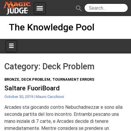
menu
search
Skip
Apps
JudgeApps
The Knowledge Pool
to
content
Policies
Forum
IPG
Judges
JAR
Category:
Deck Problem
BRONZE
,
DECK PROBLEM
,
TOURNAMENT ERRORS
Saltare FuoriBoard
October 30, 2019
|
Mauro Cacchioni
Arcades sta giocando contro Nebuchadnezzar e sono alla
seconda partita del loro incontro. Entrambi pescano una
mano iniziale di 7 carte, e Arcades decide di tenere
immediatamente. Mentre considera se prendere un