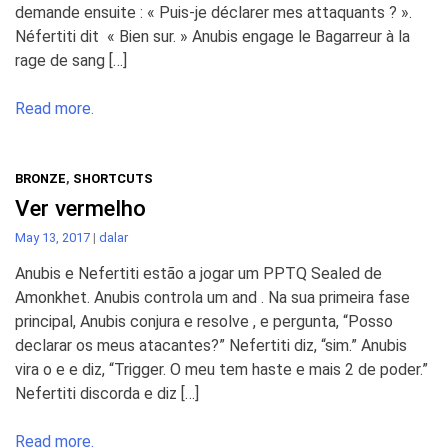
demande ensuite : « Puis-je déclarer mes attaquants ? ».
Néfertiti dit « Bien sur. » Anubis engage le Bagarreur à la
rage de sang […]
Read more.
BRONZE
,
SHORTCUTS
Ver vermelho
May 13, 2017
|
dalar
Anubis e Nefertiti estão a jogar um PPTQ Sealed de
Amonkhet. Anubis controla um and . Na sua primeira fase
principal, Anubis conjura e resolve , e pergunta, “Posso
declarar os meus atacantes?” Nefertiti diz, “sim.” Anubis
vira o e e diz, “Trigger. O meu tem haste e mais 2 de poder.”
Nefertiti discorda e diz […]
Read more.