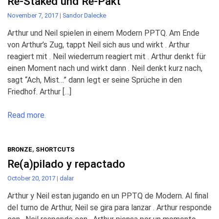
Re-Staked und Re-Pakt
November 7, 2017
|
Sandor Dalecke
Arthur und Neil spielen in einem Modern PPTQ. Am Ende
von Arthur’s Zug, tappt Neil sich aus und wirkt . Arthur
reagiert mit . Neil wiederrum reagiert mit . Arthur denkt für
einen Moment nach und wirkt dann . Neil denkt kurz nach,
sagt “Ach, Mist…” dann legt er seine Sprüche in den
Friedhof. Arthur […]
Read more.
BRONZE
,
SHORTCUTS
Re(a)pilado y repactado
October 20, 2017
|
dalar
Arthur y Neil estan jugando en un PPTQ de Modern. Al final
del turno de Arthur, Neil se gira para lanzar . Arthur responde