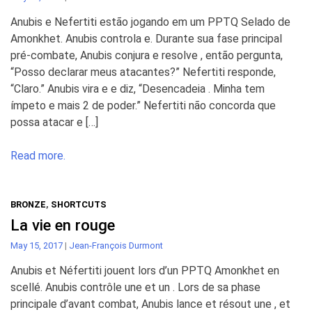
Anubis e Nefertiti estão jogando em um PPTQ Selado de
Amonkhet. Anubis controla e. Durante sua fase principal
pré-combate, Anubis conjura e resolve , então pergunta,
“Posso declarar meus atacantes?” Nefertiti responde,
“Claro.” Anubis vira e e diz, “Desencadeia . Minha tem
ímpeto e mais 2 de poder.” Nefertiti não concorda que
possa atacar e […]
Read more.
BRONZE
,
SHORTCUTS
La vie en rouge
May 15, 2017
|
Jean-François Durmont
Anubis et Néfertiti jouent lors d’un PPTQ Amonkhet en
scellé. Anubis contrôle une et un . Lors de sa phase
principale d’avant combat, Anubis lance et résout une , et