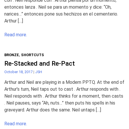
con . Neil responde con . Arthur piensa por un momento,
entonces lanza . Neil se para un momento y dice: “Oh,
narices…” entonces pone sus hechizos en el cementerio.
Arthur […]
Read more.
BRONZE
,
SHORTCUTS
Re-Stacked and Re-Pact
October 18, 2017
|
JSH
Arthur and Neil are playing in a Modern PPTQ. At the end of
Arthur’s turn, Neil taps out to cast . Arthur responds with .
Neil responds with . Arthur thinks for a moment, then casts
. Neil pauses, says “Ah, nuts…” then puts his spells in his
graveyard. Arthur does the same. Neil untaps […]
Read more.