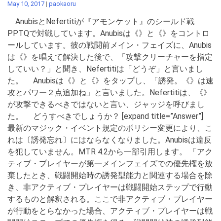
May 10, 2017
|
paokaoru
AnubisとNefertitiが『アモンケット』のシールド戦
PPTQで対戦しています。Anubisは《》と《》をコントロ
ールしています。彼の戦闘前メイン・フェイズに、Anubis
は《》を唱えて解決した後で、「攻撃クリーチャーを指定
していい？」と聞き、Nefertitiは「どうぞ」と言いまし
た。 Anubisは《》と《》をタップし、「誘発。《》は速
攻とパワー２点追加ね」と言いました。Nefertitiは、《》
が攻撃できるべきではないと言い、ジャッジを呼びまし
た。 どうすべきでしょうか？ [expand title=”Answer”]
最新のマジック・イベント規定のポリシー変更により、こ
れは〔誘発忘れ〕にはならなくなりました。Anubisは違反
を犯していません。MTR 4.2から一部引用します。 「アク
ティブ・プレイヤーが第一メインフェイズでの優先権を放
棄したとき、戦闘開始時の誘発型能力と関連する場合を除
き、非アクティブ・プレイヤーは戦闘開始ステップで行動
するものと解釈される。ここで非アクティブ・プレイヤー
が行動をとらなかった場合、アクティブ・プレイヤーは戦