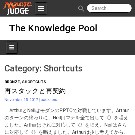
menu
search
Skip
Apps
JudgeApps
The Knowledge Pool
to
content
Policies
Forum
IPG
Judges
JAR
Category:
Shortcuts
BRONZE
,
SHORTCUTS
再スタックと再契約
November 15, 2017
|
paokaoru
ArthurとNeilはモダンのPPTQで対戦しています。Arthur
のターンの終わりに、Neilはマナを全て出して《》を唱え
ました。Arthurはそれに対応して《》を唱え、Neilはさら
に対応して《》を唱えました。Arthurは少し考えてから、