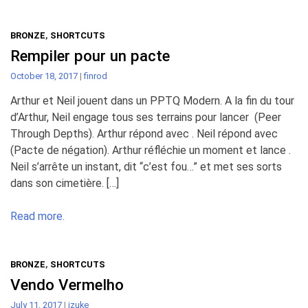
BRONZE
,
SHORTCUTS
Rempiler pour un pacte
October 18, 2017
|
finrod
Arthur et Neil jouent dans un PPTQ Modern. A la fin du tour
d’Arthur, Neil engage tous ses terrains pour lancer (Peer
Through Depths). Arthur répond avec . Neil répond avec
(Pacte de négation). Arthur réfléchie un moment et lance .
Neil s’arrête un instant, dit “c’est fou…” et met ses sorts
dans son cimetière. […]
Read more.
BRONZE
,
SHORTCUTS
Vendo Vermelho
July 11, 2017
|
izuke