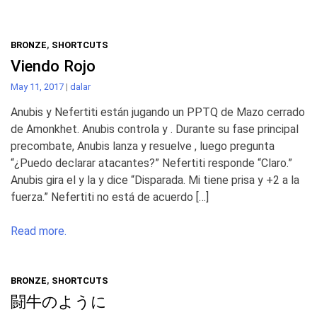
BRONZE
,
SHORTCUTS
Viendo Rojo
May 11, 2017
|
dalar
Anubis y Nefertiti están jugando un PPTQ de Mazo cerrado
de Amonkhet. Anubis controla y . Durante su fase principal
precombate, Anubis lanza y resuelve , luego pregunta
“¿Puedo declarar atacantes?” Nefertiti responde “Claro.”
Anubis gira el y la y dice “Disparada. Mi tiene prisa y +2 a la
fuerza.” Nefertiti no está de acuerdo […]
Read more.
BRONZE
,
SHORTCUTS
闘牛のように