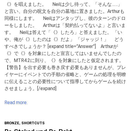
《》を唱えました。 Neilは少し待って、「そんな……」
と言い、自分の呪文を自分の墓地に置きました。Arthurも
同様にします。 Neilはアンタップし、彼のターンのドロ
ーをしました。 Arthurは「契約払ってないよ」と言いま
す。 Neilは答えて「《》したろ」と答えました。 「い
や、俺が《》したのは《》だよ」 「ジャッジ！」 どう
すべきでしょうか？ [expand title=”Answer”] Arthurが
《》で《》を対象にしたと宣言してはいませんでしたの
で、MTR4.2に則り、《》を対象にしたと仮定されます。
【警告】を出す必要も巻き戻す必要もありませんが、プレ
イヤーにイベントでの手順の省略と、ゲームの処理を明瞭
に伝えることの必要性について指導してからゲームを続け
させましょう。[/expand]
Read more.
BRONZE
,
SHORTCUTS