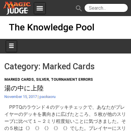
menu
search
Skip
Apps
JudgeApps
The Knowledge Pool
to
content
Policies
Forum
IPG
Judges
JAR
Category:
Marked Cards
MARKED CARDS
,
SILVER
,
TOURNAMENT ERRORS
湯の中に上陸
November 15, 2017
|
paokaoru
PPTQのラウンド４のデッキチェックで、あなたがプレ
イヤーのデッキを裏向きに広げたところ、５枚が他のスリ
ーブに比べて１～２ミリ程度短いことに気づきました。そ
の５枚は《》《》《》《》《》でした。プレイヤーにスリ