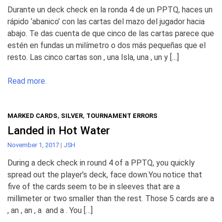
Durante un deck check en la ronda 4 de un PPTQ, haces un
rápido ‘abanico’ con las cartas del mazo del jugador hacia
abajo. Te das cuenta de que cinco de las cartas parece que
estén en fundas un milímetro o dos más pequeñas que el
resto. Las cinco cartas son , una Isla, una , un y […]
Read more.
MARKED CARDS
,
SILVER
,
TOURNAMENT ERRORS
Landed in Hot Water
November 1, 2017
|
JSH
During a deck check in round 4 of a PPTQ, you quickly
spread out the player’s deck, face down.You notice that
five of the cards seem to be in sleeves that are a
millimeter or two smaller than the rest. Those 5 cards are a
, an , an , a and a . You […]