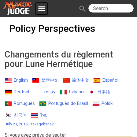
menu
search
Skip
Apps
JudgeApps
Policy Perspectives
to
content
Policies
Forum
IPG
Changements du règlement
Judges
JAR
pour Lune Hermétique
English
繁體中文
简体中文
Español
Deutsch
עִבְרִית
Italiano
日本語
Português
Português do Brasil
Polski
한국어
ไทย
July 21, 2016
|
savagehans21
Si vous avez prévu de sauter