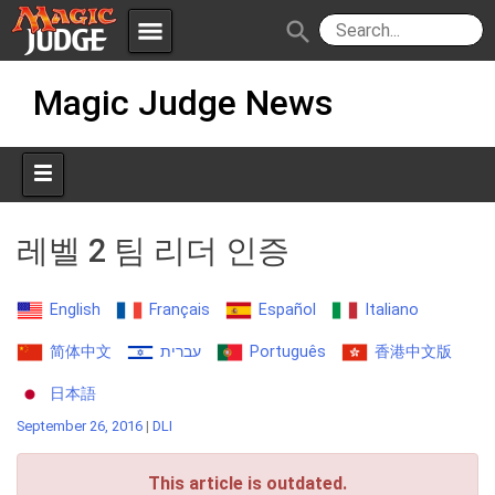
menu
search
Skip
Apps
JudgeApps
Magic Judge News
to
content
Policies
Forum
IPG
Judges
JAR
레벨 2 팀 리더 인증
English
Français
Español
Italiano
简体中文
עברית
Português
香港中文版
日本語
September 26, 2016
|
DLI
This article is outdated.