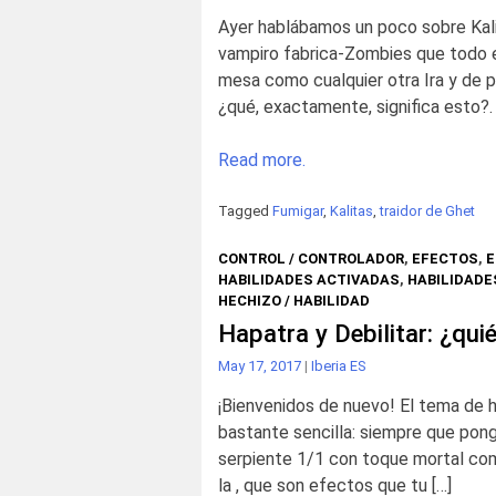
Ayer hablábamos un poco sobre Kali
vampiro fabrica-Zombies que todo e
mesa como cualquier otra Ira y de p
¿qué, exactamente, significa esto?. 
Read more.
Tagged
Fumigar
,
Kalitas
,
traidor de Ghet
CONTROL / CONTROLADOR
,
EFECTOS
,
E
HABILIDADES ACTIVADAS
,
HABILIDADE
HECHIZO / HABILIDAD
Hapatra y Debilitar: ¿qu
May 17, 2017
|
Iberia ES
¡Bienvenidos de nuevo! El tema de h
bastante sencilla: siempre que pong
serpiente 1/1 con toque mortal co
la , que son efectos que tu […]