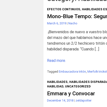
EFECTOS CONTINUOS
,
HABILIDADES E
Mono-Blue Tempo: Segun
March 6, 2019
|
Nacho
¡Bienvenidos de nuevo a vuestro blo
del mazo del que hablamos hace uno
tendremos un 2/2 hechicero tritón c
habilidad disparada: “Cuando […]
Read more.
Tagged
Embaucadora tritón
,
Merfolk tricks
HABILIDADES
,
HABILIDADES DISPARAD
HABILIDAD
,
UNCATEGORIZED
Emmara y Convocar
December 14, 2018
|
zeldapotter