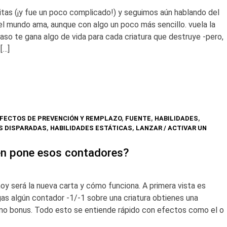
tas (¡y fue un poco complicado!) y seguimos aún hablando del
l mundo ama, aunque con algo un poco más sencillo. vuela la
aso te gana algo de vida para cada criatura que destruye -pero,
[…]
FECTOS DE PREVENCIÓN Y REMPLAZO
,
FUENTE
,
HABILIDADES
,
S DISPARADAS
,
HABILIDADES ESTÁTICAS
,
LANZAR / ACTIVAR UN
ién pone esos contadores?
oy será la nueva carta y cómo funciona. A primera vista es
as algún contador -1/-1 sobre una criatura obtienes una
mo bonus. Todo esto se entiende rápido con efectos como el o