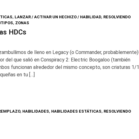
ÁTICAS
,
LANZAR / ACTIVAR UN HECHIZO / HABILIDAD
,
RESOLVIENDO
BTIPOS
,
ZONAS
 las HDCs
os zambullimos de lleno en Legacy (o Commander, probablemente)
r del que salió en Conspiracy 2: Electric Boogaloo (también
bos funcionan alrededor del mismo concepto, son criaturas 1/
queñas en tu […]
 REMPLAZO
,
HABILIDADES
,
HABILIDADES ESTÁTICAS
,
RESOLVIENDO