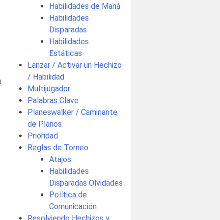
Habilidades de Maná
Habilidades
Disparadas
Habilidades
Estáticas
Lanzar / Activar un Hechizo
/ Habilidad
!
Multijugador
Palabras Clave
1
Planeswalker / Caminante
de Planos
Prioridad
Reglas de Torneo
Atajos
Habilidades
Disparadas Olvidades
Política de
Comunicación
Resolviendo Hechizos y