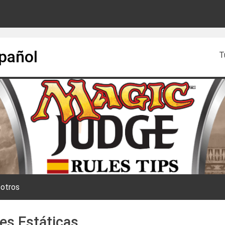
spañol
T
otros
es Estáticas