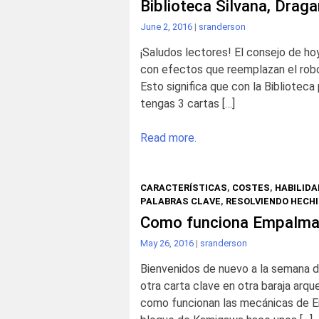
Biblioteca Silvana, Drag
June 2, 2016
|
sranderson
¡Saludos lectores! El consejo de hoy
con efectos que reemplazan el robo,
Esto significa que con la Bibliotec
tengas 3 cartas […]
Read more.
CARACTERÍSTICAS
,
COSTES
,
HABILIDA
PALABRAS CLAVE
,
RESOLVIENDO HECHI
Como funciona Empalmar
May 26, 2016
|
sranderson
Bienvenidos de nuevo a la semana d
otra carta clave en otra baraja arq
como funcionan las mecánicas de Em