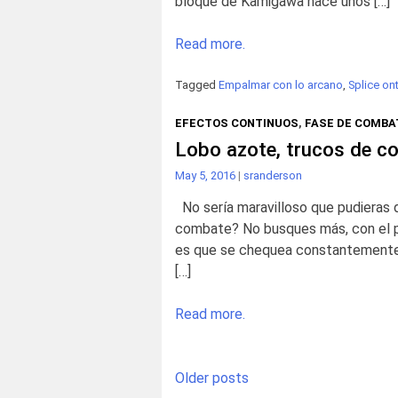
bloque de Kamigawa hace unos […]
Read more.
Tagged
Empalmar con lo arcano
,
Splice on
EFECTOS CONTINUOS
,
FASE DE COMBA
Lobo azote, trucos de c
May 5, 2016
|
sranderson
No sería maravilloso que pudieras d
combate? No busques más, con el pu
es que se chequea constantemente. 
[…]
Read more.
Posts
Older posts