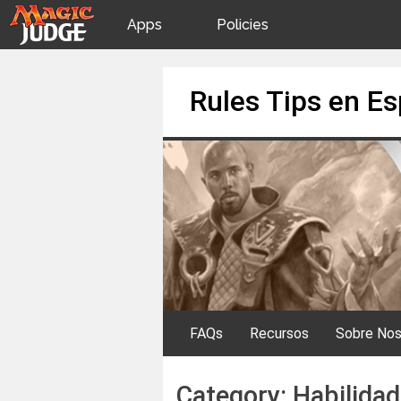
Apps
Policies
JudgeApps
IPG
Skip
Rules Tips en E
to
content
Forum
JAR
Judges
FAQs
Recursos
Sobre Nos
Category:
Habilidad