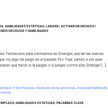
AS
,
HABILIDADES ESTÁTICAS
,
LANZAR / ACTIVAR UN HECHIZO /
ENDO HECHIZOS Y HABILIDADES
ss Tentáculos para centrarnos en Emerger, una de las nuevas
ue vio algo de juego en el pasado Pro Tour, vamos a ver unas
pas qué hacer si la juegas o si juegas contra ella. Emerger […]
cimator of the Provinces
,
Diezmador de las provincias
,
Drownyard Behemoth
,
profundo
REMPLAZO
,
HABILIDADES ESTÁTICAS
,
PALABRAS CLAVE