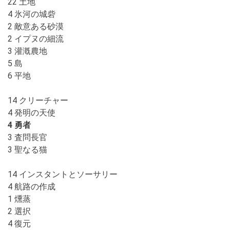
22 土地
4 氷河の城砦
2 敵意ある砂漠
2 イプヌの細流
3 灌漑農地
5 島
6 平地
14 クリーチャー
4 発明の天使
4 勇者
3 査問長官
3 聖なる猫
14 インスタントとソーサリー
4 航路の作成
1 燻蒸
2 選択
4 復元