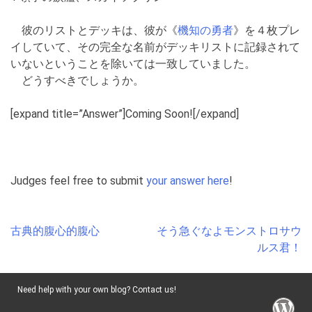
彼のリストとデッキは、彼が《
機知の勇者
》を４枚プレ
イしていて、その完全な名前がデッキリストに記録されて
いないということを除いては一致していました。
どうすべきでしょうか。
[expand title=”Answer”]Coming Soon![/expand]
Judges feel free to submit
your answer here
!
Post
古典的腹心的腹心
そう急ぐなよモンストロサウ
navigation
ルス君！
Need help with your own blog? Contact us!