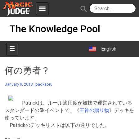
menu
search
Skip
Apps
JudgeApps
The Knowledge Pool
to
content
Policies
Forum
IPG
English
Judges
JAR
何の勇者？
January 9, 2018
|
paokaoru
Patrickは、ルール適用度が競技で運営されている
スタンダードの5kイベントで、《
王神の贈り物
》デッキを
使っています。
Patrickのデッキリストは以下の通りでした。