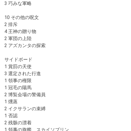
3 巧みな軍略
10 その他の呪文
2 排斥
4 王神の贈り物
2 軍団の上陸
2 アズカンタの探索
サイドボード
1 賞罰の天使
3 選定された行進
1 領事の権限
1 冠毛の陽馬
2 博覧会場の警備員
1 燻蒸
2 イクサランの束縛
1 否認
2 残骸の漂着
1 領事の旗艦、スカイソブリン