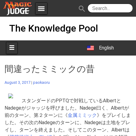
menu
search
Skip
Apps
JudgeApps
The Knowledge Pool
to
content
Policies
Forum
IPG
English
Judges
JAR
間違ったミミックの昔
August 3, 2017
|
paokaoru
スタンダードのPPTQで対戦しているAlbertと
Nadegeがジャッジを呼びました。Nadege曰く、Albertが
前のターン、第２ターンに《
金属ミミック
》をプレイしま
した。その次のNadegeのターンに、Nadegeは土地をプレ
イし、ターンを終えました。そしてこのターン、Albertは