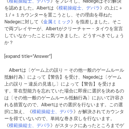
《
模範操縦士、デパラ
》をプレイし、Nadegeはその解決
を認めました。Albertは《
模範操縦士、デパラ
》の上に＋
１/＋１カウンターを置こうとし、その理由を尋ねた
Nadegeに対して《
金属ミミック
》を指差しました。そこ
で両プレイヤーが、Albertがクリーチャー・タイウを宣言
していなかったことに気づきました。どうすべきでしょう
か？
[expand title=”Answer”]
Albertは〔ゲーム上の誤り ― その他一般のゲームルール
抵触行為〕によって【警告】を受け、Nagedeは〔ゲーム
上の誤り ― 違反の見逃し〕によって【警告】を受けま
す。常在型能力を忘れていた場合に即座に選択を決めるの
は〔その他一般のゲームルール抵触行為〕において許容さ
れる措置なので、Albertはその選択を行ないます。この選
択に加え、《
模範操縦士、デパラ
》が解決されてカウンタ
ーを得ていないので、単純な巻き戻しを行ないます。
《
模範操縦士、デパラ
》がスタックにあったところまでゲ